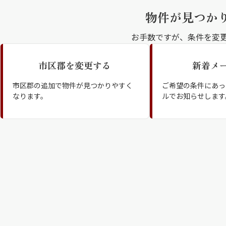
物件が見つか
お手数ですが、条件を変
市区郡を変更する
新着メ
シャーメゾンとは
シャーメゾンセレクション
市区郡の追加で物件が見つかりやすく
ご希望の条件にあっ
なります。
ルでお知らせします
動画ギャラリー
ShaMaison STYLE