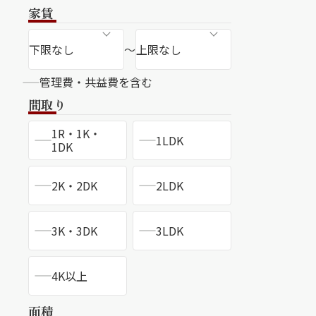
ンショップを探す
家賃
見
～
ンライフサポート
管理費・共益費を含む
間取り
ビス付き・シニア向け
1R・1K・
1LDK
1DK
2K・2DK
2LDK
せ・よくある質問
3K・3DK
3LDK
ライフ CLUB
ートナー
4K以上
ライフ GUARD
面積