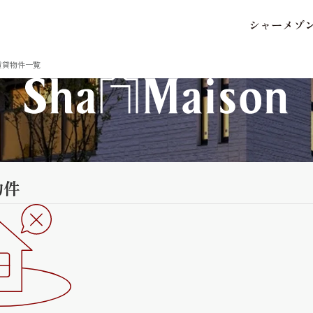
シ
ャ
ー
メ
ゾ
保存した条件
お気に入り
賃貸物件一覧
市区郡・路線・駅から探
中部
物件
地図から探す