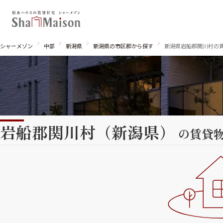
シャーメゾン
中部
新潟県
新潟県の市区郡から探す
新潟県岩船郡関川村の
岩船郡関川村（新潟県）
北海道
東北
関東
の賃貸
関西
中国・四国
九州