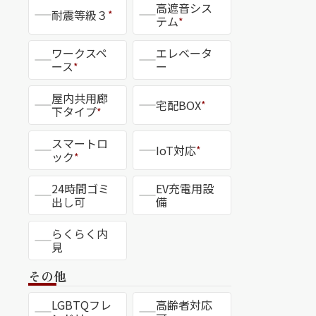
高遮音シス
耐震等級３
*
テム
*
ワークスペ
エレベータ
ース
ー
*
デ
シャーメゾンセレクション（ハイ
屋内共用廊
宅配BOX
*
件）
下タイプ
*
スマートロ
IoT対応
*
ック
*
意味
シャーメゾンプレミアを含む、「厳選されたシャーメ
24時間ゴミ
EV充電用設
よく
を凝らしたデザインと機能性、こだわり抜いた上質
出し可
備
造と
たあなたの暮らしを叶えます。
らくらく内
のた
見
ミア
その他
LGBTQフレ
高齢者対応