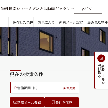
ン
物
件
検
索
シ
ャ
ー
メ
ゾ
ン
と
は
動
画
ギ
ャ
ラ
リ
ー
M
E
N
U
O
P
E
N
CLOSE
新着メール設定
最近見た物件
保存した条件
お気に入り
新着メール設定
最近見た物件
す
通勤・通学時間から探す
受け取る
新着メールを
人気のカテゴリから探す
現在の検索条件
岩船郡関川村
条件変更
新着メール登録
条件を保存