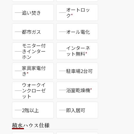
オートロッ
追い焚き
ク
*
都市ガス
オール電化
CLOSE
モニター付
インターネ
きインター
ット無料
*
ホン
家具家電付
駐車場2台可
き
*
ウォークイ
浴室乾燥機
ンクローゼ
*
ット
2階以上
即入居可
積水ハウス仕様