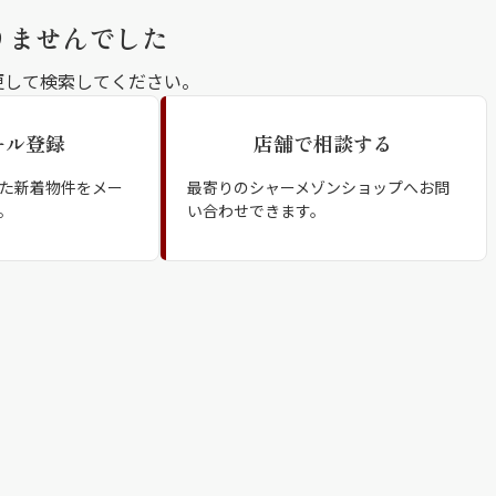
シャーメゾ
りませんでした
らくらく内
更して検索してください。
シャーメゾ
ール登録
店舗で相談する
ルームツアー
自立型サー
た新着物件をメー
最寄りのシャーメゾンショップへお問
。
い合わせできます。
お問い合わ
シャーメゾン
らくらくパ
シャーメゾン