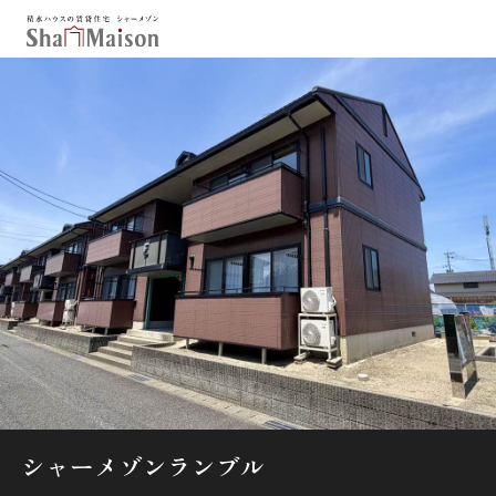
保存した条件
お気に入り
新着メール設定
最近見た物件
北海道
東北
関東
中部
関西
中国・四国
九州
市区郡・路線・駅から探す
通勤・通学時間から探す
地図から探す
シャーメゾンランブル
人気のカテゴリから探す