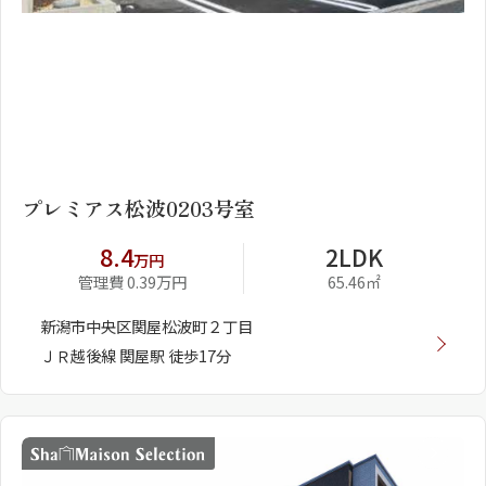
1
2
プレミアス松波0203号室
8.4
2LDK
万円
管理費 0.39万円
65.46㎡
新潟市中央区関屋松波町２丁目
ＪＲ越後線 関屋駅 徒歩17分