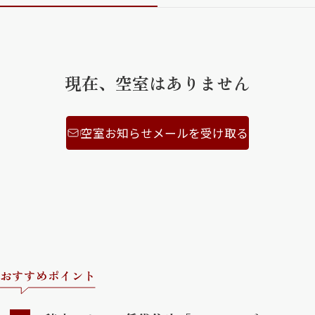
ShaMaison STYLE
現在、空室はありません
シャーメゾンショップを探す
らくらく内見
シャーメゾンライフサポート
自立型サービス付き・シニア向け
空室お知らせメールを受け取る
お問い合わせ・よくある質問
シャーメゾンライフ CLUB
らくらくパートナー
シャーメゾンライフ GUARD
らくらくプラチナ
おすすめポイント