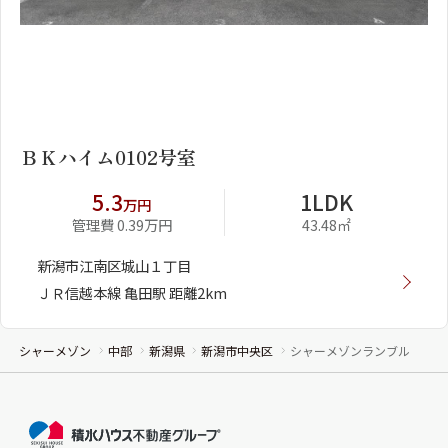
1
2
ＢＫハイム0102号室
5.3
1LDK
万円
管理費 0.39万円
43.48㎡
新潟市江南区城山１丁目
ＪＲ信越本線 亀田駅 距離2km
シャーメゾン
中部
新潟県
新潟市中央区
シャーメゾンランブル