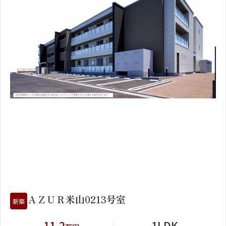
1
2
ＡＺＵＲ米山0213号室
新築
11.2
1LDK