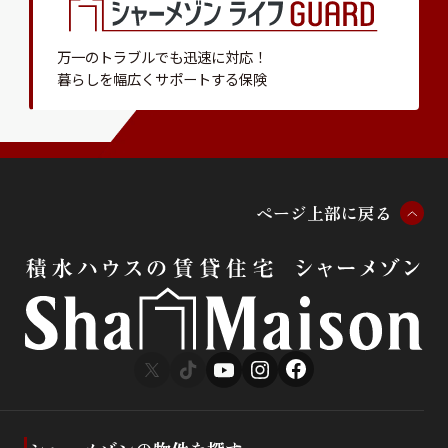
万一のトラブルでも迅速に対応！
暮らしを幅広くサポートする保険
ペ
ー
ジ
上
部
に
戻
る