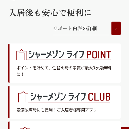
入居後も安心で便利に
サ
ポ
ー
ト
内
容
の
詳
細
ポイントを貯めて、
住替え時の家賃が最大3ヶ月無料
に！
設備故障時にも便利！
ご入居者様専用アプリ