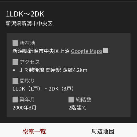
1LDK〜2DK
新潟県新潟市中央区
所在地
新潟県新潟市中央区上沼
Google Maps
アクセス
シャーメゾンとは
シャーメゾンセレクショ
ＪＲ越後線 関屋駅 距離4.2km
ン
間取り
1LDK（1戸）・2DK（3戸）
築年月
総階数
2000年3月
2階建て
ルームツアー
動画ギャラリー
空室一覧
周辺地図