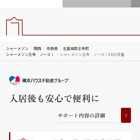
シャーメゾン
関西
奈良県
北葛城郡王寺町
シャーメゾン王寺 ノースⅠ
シャーメゾン王寺 ノースⅠ0302号室
入居後も安心で便利に
サ
ポ
ー
ト
内
容
の
詳
細