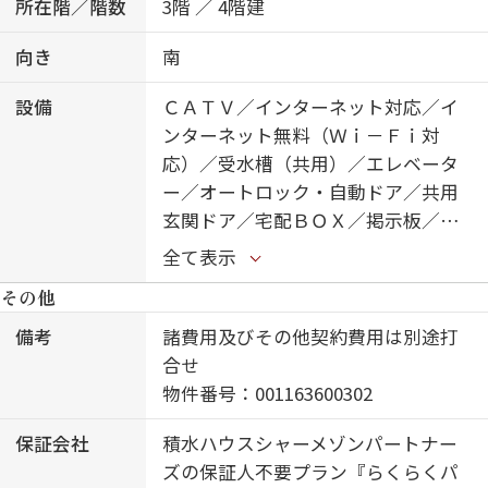
所在階／階数
3階 ／ 4階建
向き
南
設備
ＣＡＴＶ／インターネット対応／イ
ンターネット無料（Ｗｉ－Ｆｉ対
応）／受水槽（共用）／エレベータ
ー／オートロック・自動ドア／共用
玄関ドア／宅配ＢＯＸ／掲示板／ホ
テルライク／階段灯／散水栓／屋外
全て表示
共用水栓／ゴミ集積場（敷地内）／
その他
駐輪場（屋根付き）／高遮音床シス
テム「ＳＨＡＩＤＤ５５」／防犯カ
備考
諸費用及びその他契約費用は別途打
メラ／消火器／インターロッキング
合せ
／植栽／ＩＯＴ対応／カラーモニタ
物件番号：001163600302
付ドアホン／対面キッチン／３口ガ
保証会社
積水ハウスシャーメゾンパートナー
スコンロ／給湯器（追焚機能付）／
ズの保証人不要プラン『らくらくパ
エコジョーズ／給湯箇所（浴室・台