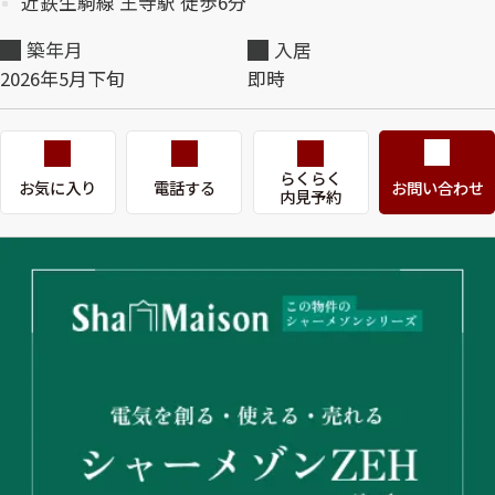
近鉄生駒線 王寺駅 徒歩6分
築年月
入居
2026年5月下旬
即時
らくらく
お気に入り
電話する
お問い合わせ
内見予約