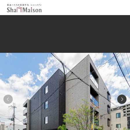
保存した条件
お気に入り
新着メール設定
最近見た物件
北海道
東北
関東
中部
関西
中国・四国
九州
市区郡・路線・駅から探す
通勤・通学時間から探す
地図から探す
人気のカテゴリから探す