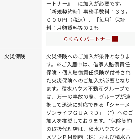
ートナー』 に加入が必要です。
所・洗面所）／バス・トイレ（セパ
［新規契約時］事務手数料：３３，
レイト）／２４Ｈ換気システム／ユ
０００円（税込）、［毎月］保証
ニットバス１４１８／浴室乾燥機
料：月額賃料等の２％
（暖房乾燥）／洗髪洗面化粧台／洗
面所独立／洗濯機置場（室内）／物
らくらくパートナー
干し／室内物干し／トイレ（暖房洗
浄便座）／全居室エアコン付／エア
火災保険
火災保険へのご加入が条件となりま
コン（３台設置）／クーラースリー
す。※ご入居中は、借家人賠償責任
ブ有／断熱複層ガラス／ＡＰ用フロ
保険・個人賠償責任保険が付帯され
ーリング／網戸／雨戸（シャッター
た火災保険へのご加入が必要となり
タイプ）／バルコニー／大型玄関収
ます。積水ハウス不動産グループで
納／照明器具／バリアフリー対応／
は、万一の事故の際、グループが連
ソフトクローズ引戸／全身ミラー／
携して迅速に対応できる「シャーメ
アクセントクロス／自動火災警報器
ゾンライフＧＵＡＲＤ」（*）へのご
／太陽光発電／ＺＥＨ（ﾈｯﾄ･ｾﾞﾛ･ｴﾈﾙ
加入を推奨しております。*保険契約
ｷﾞｰ･ﾊｳｽ）／らくらく内見／断熱等性
の取扱代理店は、積水ハウスシャー
能等級７／都市ガス
メゾンＰＭ関西（株）および積水ハ