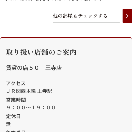
他
の
部
屋
も
チ
ェ
ッ
ク
す
る
取り扱い店舗のご案内
賃貸の店５０ 王寺店
アクセス
ＪＲ関西本線 王寺駅
営業時間
９：００～１９：００
定休日
無