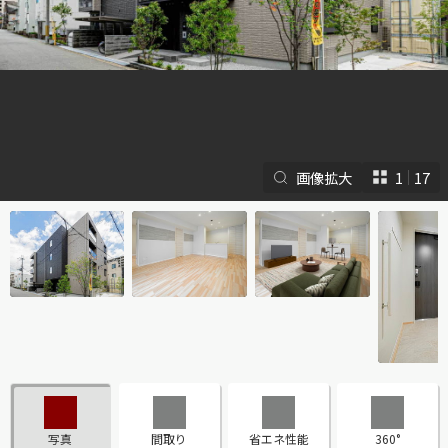
画像拡大
1
17
シャーメゾンとは
シャーメゾンセレクショ
ン
ルームツアー
動画ギャラリー
写真
間取り
省エネ性能
360°