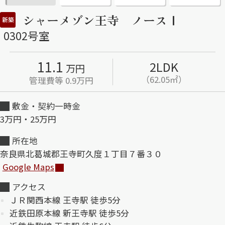
シャーメゾン王寺 ノースⅠ
新築
ShaMaison STYLE
0302号室
シャーメゾンショップを探す
11.1
2LDK
万円
らくらく内見
（62.05㎡）
管理費等 0.9万円
シャーメゾンライフサポート
自立型サービス付き・シニア向け
敷金・契約一時金
3万円・25万円
お問い合わせ・よくある質問
所在地
シャーメゾンライフ CLUB
奈良県北葛城郡王寺町久度１丁目７番３０
らくらくパートナー
Google Maps
シャーメゾンライフ GUARD
らくらくプラチナ
アクセス
ＪＲ関西本線 王寺駅 徒歩5分
近鉄田原本線 新王寺駅 徒歩5分