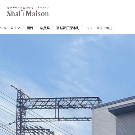
シャーメゾン
関西
奈良県
磯城郡田原本町
シャーメゾン秦庄
北海道
東北
関東
関西
中国・四国
九州