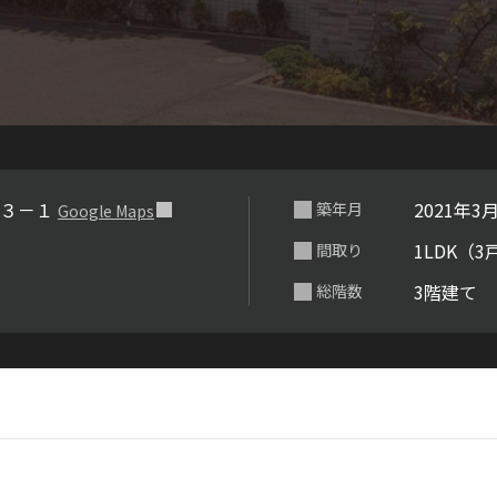
らくらくプ
０３－１
2021年3
築年月
Google Maps
1LDK（3
間取り
3階建て
総階数