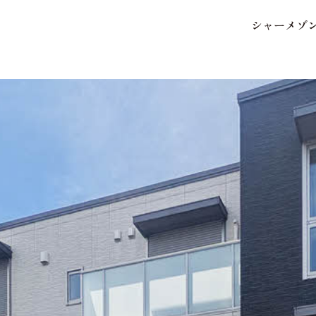
シ
ャ
ー
メ
ゾ
保存した条件
お気に入り
市区郡・路線・駅から探
中部
地図から探す