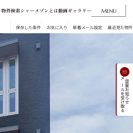
ン
物
件
検
索
シ
ャ
ー
メ
ゾ
ン
と
は
動
画
ギ
ャ
ラ
リ
ー
M
E
N
U
O
P
E
N
CLOSE
新着メール設定
最近見た物件
保存した条件
お気に入り
新着メール設定
最近見た物件
す
通勤・通学時間から探す
受け取る
メールを受け取る
新着メールを
空室お知らせ
人気のカテゴリから探す