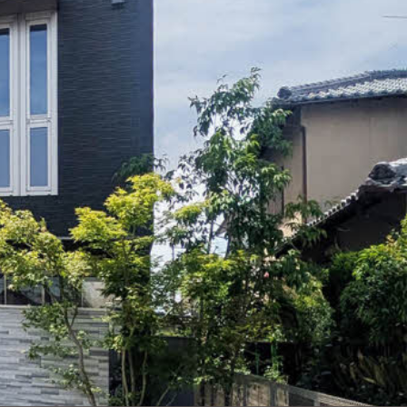
ンショップを探す
見
ンライフサポート
ビス付き・シニア向け
せ・よくある質問
ライフ CLUB
ートナー
ライフ GUARD