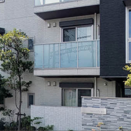
シャーメゾ
らくらく内
シャーメゾ
ルームツアー
自立型サー
お問い合わ
シャーメゾン
らくらくパ
シャーメゾン