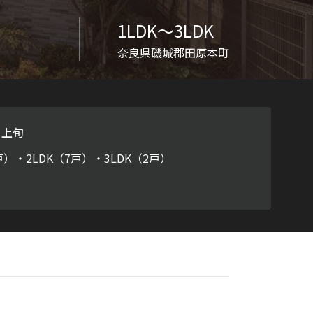
ラチナ
1LDK〜3LDK
奈良県磯城郡田原本町
月上旬
戸）・2LDK（7戸）・3LDK（2戸）