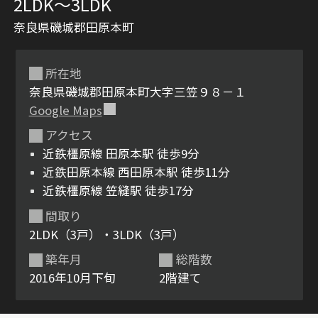
2LDK〜3LDK
奈良県磯城郡田原本町
所在地
奈良県磯城郡田原本町大字三笠９８－１
Google Maps
アクセス
シャーメゾンとは
シャーメゾンセレクショ
近鉄橿原線 田原本駅 徒歩9分
ン
近鉄田原本線 西田原本駅 徒歩11分
近鉄橿原線 笠縫駅 徒歩17分
間取り
2LDK（3戸）・3LDK（3戸）
ルームツアー
動画ギャラリー
築年月
総階数
2016年10月下旬
2階建て