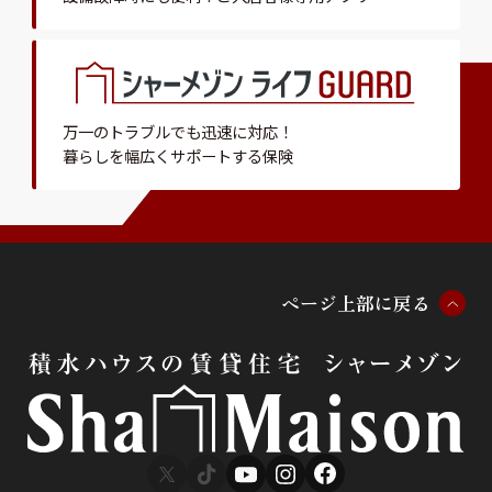
万一のトラブルでも迅速に対応！
暮らしを幅広くサポートする保険
ペ
ー
ジ
上
部
に
戻
る