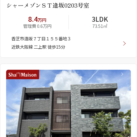
シャーメゾンＳＴ逢坂0203号室
8.4
3LDK
万円
管理費 0.6万円
73.51㎡
香芝市逢坂７丁目１５５番地３
近鉄大阪線 二上駅 徒歩15分