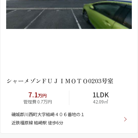
1
2
シャーメゾンＦＵＪＩＭＯＴＯ0203号室
7.1
1LDK
万円
管理費 0.7万円
42.09㎡
磯城郡川西町大字結崎４０６番地の１
近鉄橿原線 結崎駅 徒歩6分