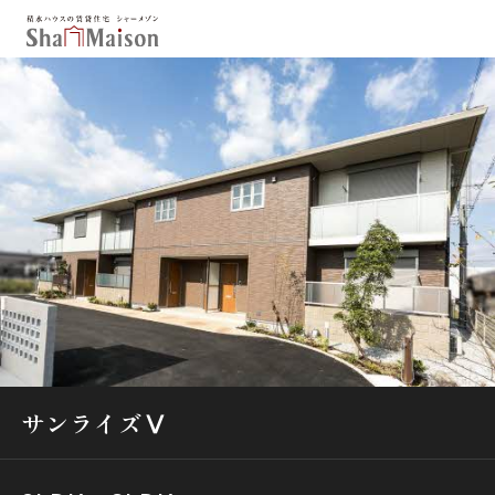
保存した条件
お気に入り
新着メール設定
最近見た物件
北海道
東北
関東
中部
関西
中国・四国
九州
市区郡・路線・駅から探す
通勤・通学時間から探す
サンライズⅤ
地図から探す
人気のカテゴリから探す