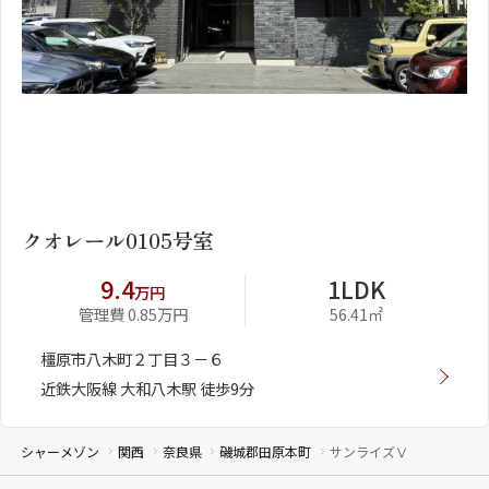
1
2
クオレール0105号室
9.4
1LDK
万円
管理費 0.85万円
56.41㎡
橿原市八木町２丁目３－６
近鉄大阪線 大和八木駅 徒歩9分
シャーメゾン
関西
奈良県
磯城郡田原本町
サンライズⅤ