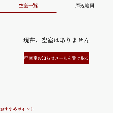
空室一覧
周辺地図
ShaMaison STYLE
シャーメゾンショップを探す
らくらく内見
現在、空室はありません
シャーメゾンライフサポート
自立型サービス付き・シニア向け
空室お知らせメールを受け取る
お問い合わせ・よくある質問
シャーメゾンライフ CLUB
らくらくパートナー
シャーメゾンライフ GUARD
らくらくプラチナ
おすすめポイント