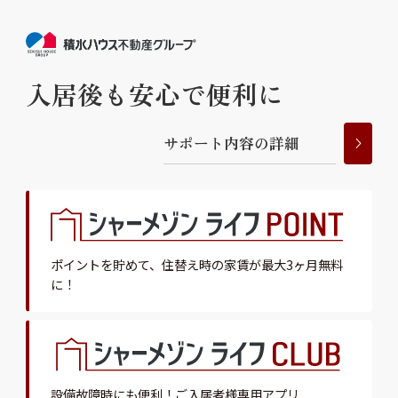
入居後も安心で便利に
サ
ポ
ー
ト
内
容
の
詳
細
ポイントを貯めて、
住替え時の家賃が最大3ヶ月無料
に！
設備故障時にも便利！
ご入居者様専用アプリ