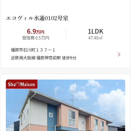
1
2
エコヴィル水通0102号室
6.9
1LDK
万円
管理費 0.5万円
47.40㎡
橿原市石川町１３７－１
近鉄南大阪線 橿原神宮前駅 徒歩9分