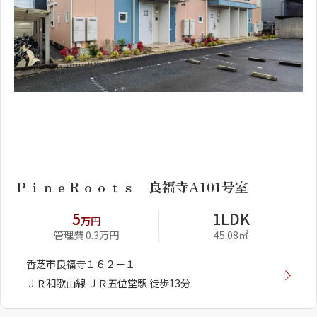
1
2
ＰｉｎｅＲｏｏｔｓ 良福寺A101号室
5
1LDK
万円
管理費 0.3万円
45.08㎡
香芝市良福寺１６２－１
ＪＲ和歌山線 ＪＲ五位堂駅 徒歩13分