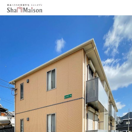
保存した条件
お気に入り
新着メール設定
最近見た物件
北海道
東北
関東
中部
関西
中国・四国
九州
市区郡・路線・駅から探す
通勤・通学時間から探す
地図から探す
人気のカテゴリから探す