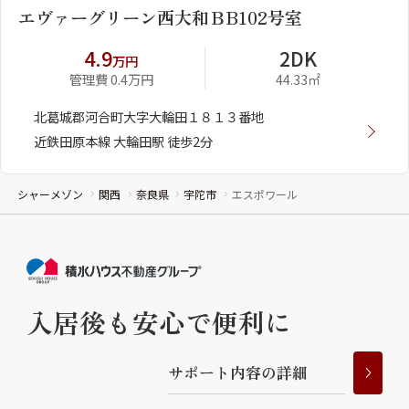
エヴァーグリーン西大和ＢB102号室
4.9
2DK
万円
管理費 0.4万円
44.33㎡
北葛城郡河合町大字大輪田１８１３番地
近鉄田原本線 大輪田駅 徒歩2分
シャーメゾン
関西
奈良県
宇陀市
エスポワール
入居後も安心で便利に
サ
ポ
ー
ト
内
容
の
詳
細