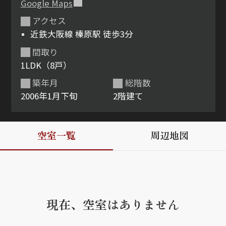
Google Maps
アクセス
ShaMaison STYLE
近鉄大阪線 榛原駅 徒歩3分
間取り
シャーメゾンショップを探す
1LDK（8戸）
らくらく内見
シャーメゾンライフサポート
築年月
総階数
自立型サービス付き・シニア向け
2006年1月下旬
2階建て
空室一覧
周辺地図
お問い合わせ・よくある質問
シャーメゾンライフ CLUB
らくらくパートナー
シャーメゾンライフ GUARD
らくらくプラチナ
現在、空室はありません