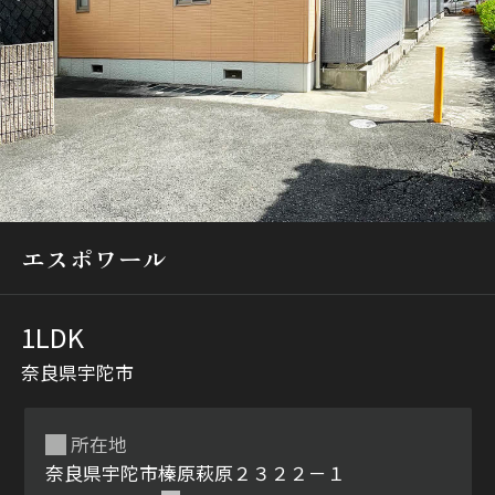
シャーメゾンとは
シャーメゾンセレクショ
ン
エスポワール
1LDK
奈良県宇陀市
ルームツアー
動画ギャラリー
所在地
奈良県宇陀市榛原萩原２３２２－１