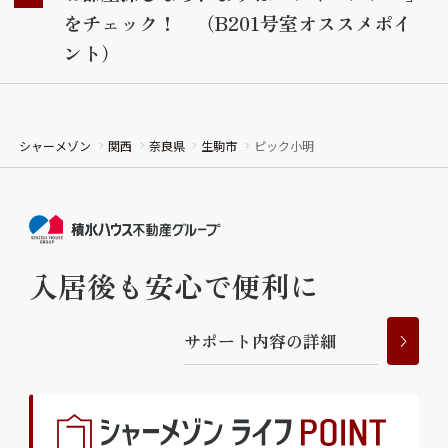
をチェック！ （B201号室オススメポイ
ント）
シャーメゾン
関西
奈良県
生駒市
ピック小明
入居後も安心で便利に
サ
ポ
ー
ト
内
容
の
詳
細