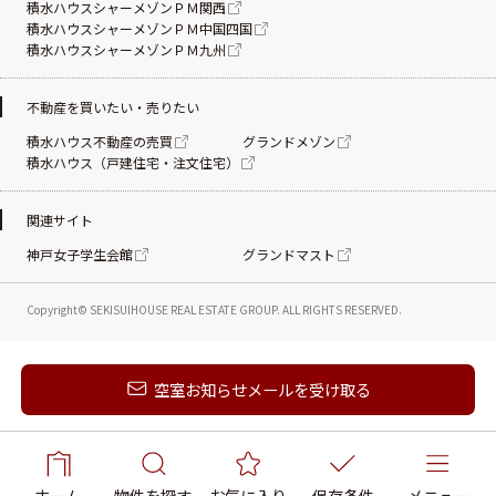
積水ハウスシャーメゾンＰＭ関西
積水ハウスシャーメゾンＰＭ中国四国
積水ハウスシャーメゾンＰＭ九州
不動産を買いたい・売りたい
積水ハウス不動産の売買
グランドメゾン
積水ハウス（戸建住宅・注文住宅）
関連サイト
神戸女子学生会館
グランドマスト
Copyright© SEKISUIHOUSE REAL ESTATE
GROUP. ALL RIGHTS RESERVED.
新着メールを受け取る
空室お知らせメールを受け取る
ホーム
物件を探す
お気に入り
保存条件
メニュー