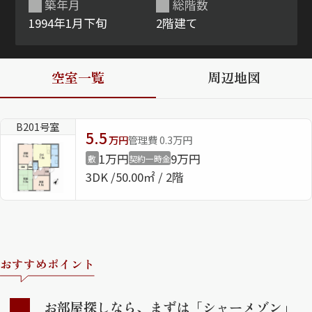
築年月
総階数
1994年1月下旬
2階建て
ShaMaison STYLE
空室一覧
周辺地図
シャーメゾンショップを探す
らくらく内見
シャーメゾンライフサポート
B201号室
自立型サービス付き・シニア向け
5.5
万円
管理費 0.3万円
1万円
9万円
敷
契約一時金
3DK
50.00㎡ / 2階
お問い合わせ・よくある質問
シャーメゾンライフ CLUB
らくらくパートナー
シャーメゾンライフ GUARD
らくらくプラチナ
おすすめポイント
お部屋探しなら、まずは「シャーメゾン」