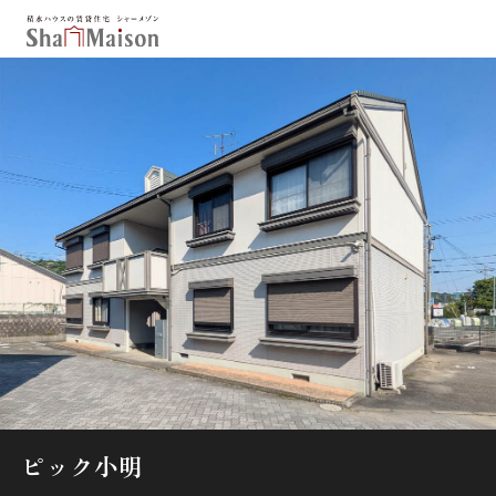
保存した条件
お気に入り
新着メール設定
最近見た物件
北海道
東北
関東
中部
関西
中国・四国
九州
市区郡・路線・駅から探す
通勤・通学時間から探す
地図から探す
ピック小明
人気のカテゴリから探す