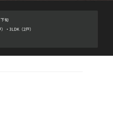
ラチナ
月下旬
戸）・3LDK（2戸）