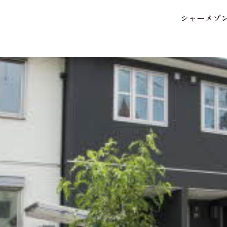
シ
ャ
ー
メ
ゾ
保存した条件
お気に入り
市区郡・路線・駅から探
中部
地図から探す