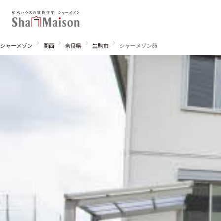
シャーメゾン
関西
奈良県
生駒市
シャーメゾン昴
北海道
東北
関東
関西
中国・四国
九州