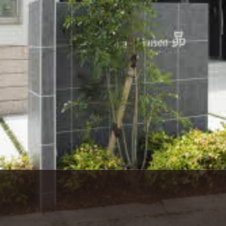
シャーメゾ
らくらく内
シャーメゾ
ルームツアー
自立型サー
お問い合わ
シャーメゾン
らくらくパ
シャーメゾン