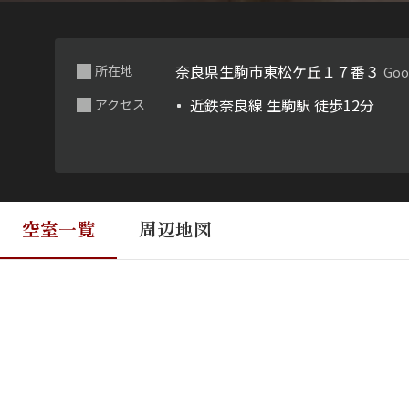
奈良県生駒市東松ケ丘１７番３
所在地
Goo
近鉄奈良線 生駒駅 徒歩12分
アクセス
空室一覧
周辺地図