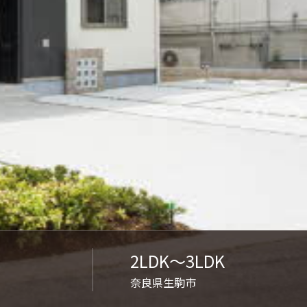
ンショップを探す
見
ンライフサポート
ビス付き・シニア向け
せ・よくある質問
ライフ CLUB
2LDK〜3LDK
ートナー
奈良県生駒市
ライフ GUARD