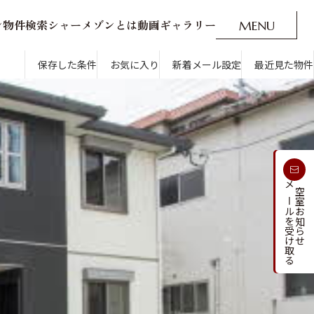
ン
物
件
検
索
シ
ャ
ー
メ
ゾ
ン
と
は
動
画
ギ
ャ
ラ
リ
ー
M
E
N
U
O
P
E
N
CLOSE
新着メール設定
最近見た物件
保存した条件
お気に入り
新着メール設定
最近見た物件
す
通勤・通学時間から探す
受け取る
メールを受け取る
新着メールを
空室お知らせ
人気のカテゴリから探す