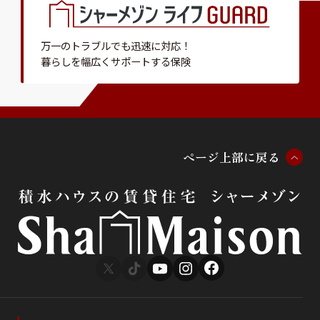
万一のトラブルでも迅速に対応！
暮らしを幅広くサポートする保険
ペ
ー
ジ
上
部
に
戻
る