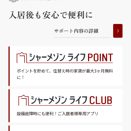
入居後も安心で便利に
サ
ポ
ー
ト
内
容
の
詳
細
ポイントを貯めて、
住替え時の家賃が最大3ヶ月無料
に！
設備故障時にも便利！
ご入居者様専用アプリ