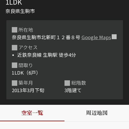
1LDK
奈良県生駒市
所在地
奈良県生駒市北新町１２番８号
Google Maps
アクセス
近鉄奈良線 生駒駅 徒歩4分
シャーメゾンとは
シャーメゾンセレクショ
間取り
ン
1LDK（6戸）
築年月
総階数
2013年3月下旬
3階建て
ルームツアー
動画ギャラリー
空室一覧
周辺地図