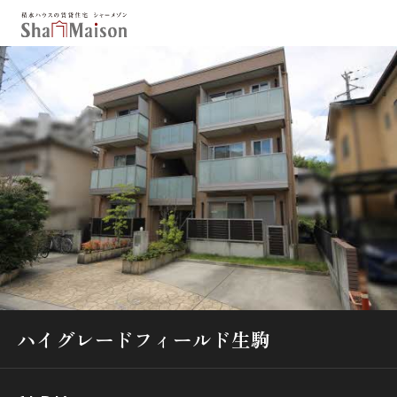
保存した条件
お気に入り
新着メール設定
最近見た物件
北海道
東北
関東
中部
関西
中国・四国
九州
市区郡・路線・駅から探す
通勤・通学時間から探す
ハイグレードフィールド生駒
地図から探す
人気のカテゴリから探す