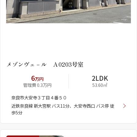
1
2
メゾンヴェ－ル Ａ0203号室
6
2LDK
万円
管理費 0.3万円
53.60㎡
奈良市大安寺３丁目４番５０
近鉄奈良線 新大宮駅 バス11分、大安寺西口 バス停 徒
歩5分