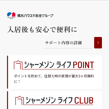
入居後も安心で便利に
サ
ポ
ー
ト
内
容
の
詳
細
ポイントを貯めて、
住替え時の家賃が最大3ヶ月無料
に！