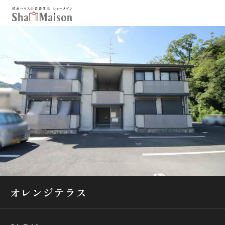
保存した条件
お気に入り
新着メール設定
最近見た物件
北海道
東北
関東
中部
関西
中国・四国
九州
市区郡・路線・駅から探す
通勤・通学時間から探す
オレンジテラス
地図から探す
人気のカテゴリから探す