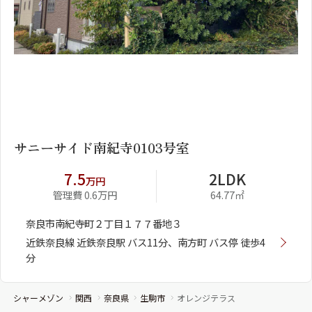
1
2
サニーサイド南紀寺0103号室
7.5
2LDK
万円
管理費 0.6万円
64.77㎡
奈良市南紀寺町２丁目１７７番地３
近鉄奈良線 近鉄奈良駅 バス11分、南方町 バス停 徒歩4
分
シャーメゾン
関西
奈良県
生駒市
オレンジテラス