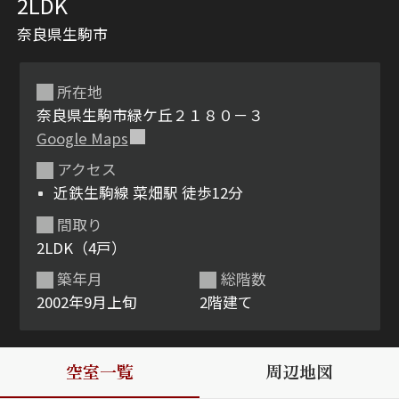
2LDK
奈良県生駒市
所在地
奈良県生駒市緑ケ丘２１８０－３
Google Maps
アクセス
シャーメゾンとは
シャーメゾンセレクショ
近鉄生駒線 菜畑駅 徒歩12分
ン
間取り
2LDK（4戸）
築年月
総階数
2002年9月上旬
2階建て
ルームツアー
動画ギャラリー
空室一覧
周辺地図