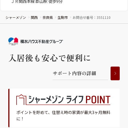
ＪＲ関西本線 郡山駅 徒歩9分
シャーメゾン
関西
奈良県
生駒市
お問合せ番号：3551110
入居後も安心で便利に
サ
ポ
ー
ト
内
容
の
詳
細
ポイントを貯めて、
住替え時の家賃が最大3ヶ月無料
に！