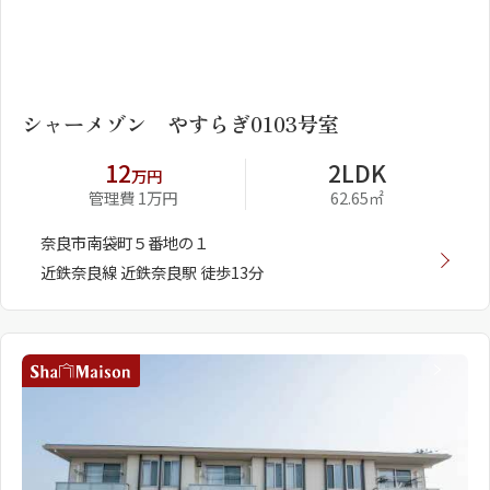
1
2
シャーメゾン やすらぎ0103号室
12
2LDK
万円
管理費 1万円
62.65㎡
奈良市南袋町５番地の１
近鉄奈良線 近鉄奈良駅 徒歩13分