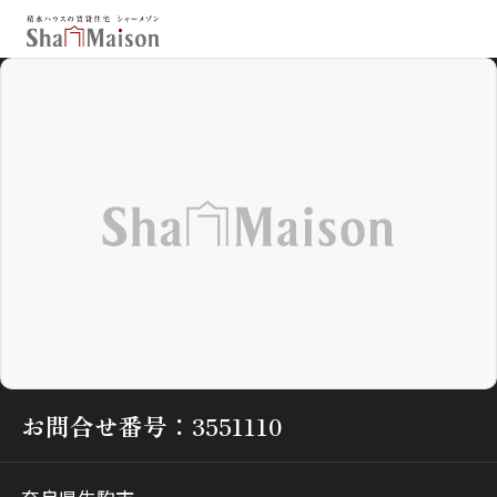
保存した条件
お気に入り
新着メール設定
最近見た物件
北海道
東北
関東
中部
関西
中国・四国
九州
市区郡・路線・駅から探す
通勤・通学時間から探す
お問合せ番号：3551110
地図から探す
人気のカテゴリから探す