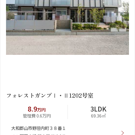
1
2
フォレストガンプⅠ・Ⅱ1202号室
8.9
3LDK
万円
管理費 0.6万円
69.36㎡
大和郡山市野垣内町３８番１