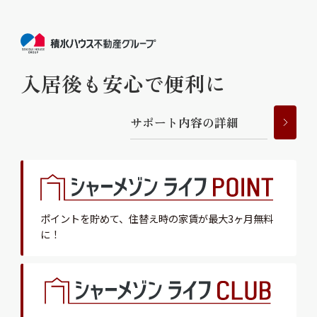
入居後も安心で便利に
サ
ポ
ー
ト
内
容
の
詳
細
ポイントを貯めて、
住替え時の家賃が最大3ヶ月無料
に！