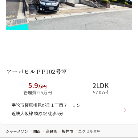
1
2
アーバヒルＰP102号室
5.9
2LDK
万円
管理費 0.5万円
57.07㎡
宇陀市榛原榛見が丘１丁目７－１５
近鉄大阪線 榛原駅 徒歩5分
シャーメゾン
関西
奈良県
桜井市
エクセル青垣