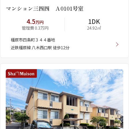
マンション三四四 Ａ0101号室
4.5
1DK
万円
管理費 0.3万円
24.92㎡
橿原市四条町３４４番地
近鉄橿原線 八木西口駅 徒歩12分