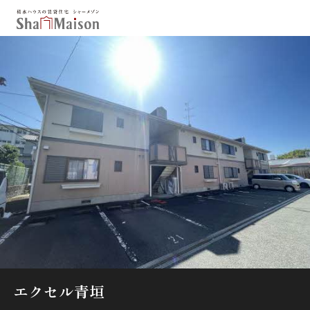
保存した条件
お気に入り
新着メール設定
最近見た物件
北海道
東北
関東
中部
関西
中国・四国
九州
市区郡・路線・駅から探す
通勤・通学時間から探す
地図から探す
エクセル青垣
人気のカテゴリから探す