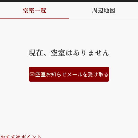
空室一覧
周辺地図
ShaMaison STYLE
シャーメゾンショップを探す
らくらく内見
シャーメゾンライフサポート
現在、空室はありません
自立型サービス付き・シニア向け
空室お知らせメールを受け取る
お問い合わせ・よくある質問
シャーメゾンライフ CLUB
らくらくパートナー
シャーメゾンライフ GUARD
らくらくプラチナ
おすすめポイント