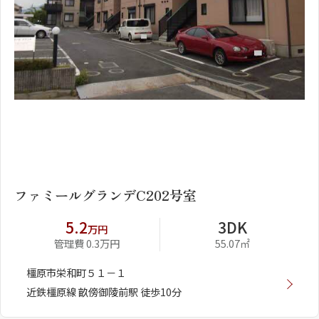
1
2
ファミールグランデC202号室
5.2
3DK
万円
管理費 0.3万円
55.07㎡
橿原市栄和町５１－１
近鉄橿原線 畝傍御陵前駅 徒歩10分