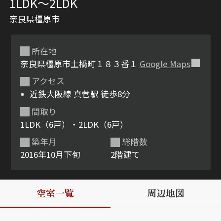
1LDK〜2LDK
奈良県橿原市
所在地
奈良県橿原市土橋町１８３番１
Google Maps
アクセス
近鉄大阪線 真菅駅 徒歩8分
シャーメゾンとは
シャーメゾンセレクショ
間取り
ン
1LDK（6戸）・2LDK（6戸）
築年月
総階数
2016年10月下旬
2階建て
ルームツアー
動画ギャラリー
空室一覧
周辺地図