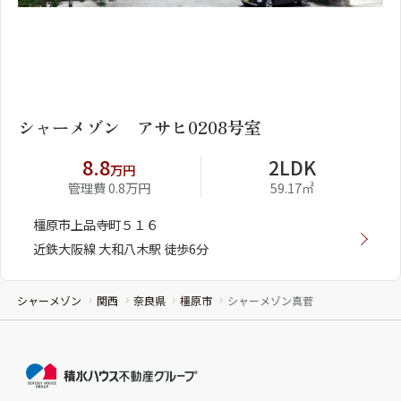
1
2
シャーメゾン アサヒ0208号室
8.8
2LDK
万円
管理費 0.8万円
59.17㎡
橿原市上品寺町５１６
近鉄大阪線 大和八木駅 徒歩6分
シャーメゾン
関西
奈良県
橿原市
シャーメゾン真菅