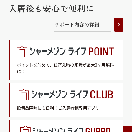
入居後も安心で便利に
サ
ポ
ー
ト
内
容
の
詳
細
ポイントを貯めて、
住替え時の家賃が最大3ヶ月無料
に！
設備故障時にも便利！
ご入居者様専用アプリ