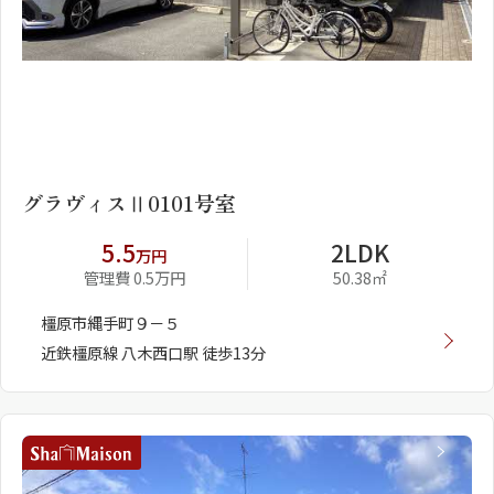
1
2
グラヴィスⅡ0101号室
5.5
2LDK
万円
管理費 0.5万円
50.38㎡
橿原市縄手町９－５
近鉄橿原線 八木西口駅 徒歩13分