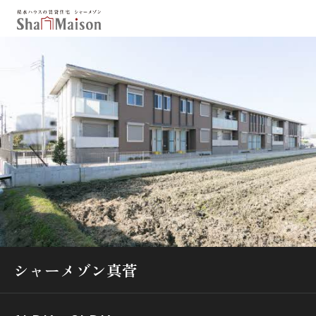
保存した条件
お気に入り
新着メール設定
最近見た物件
北海道
東北
関東
中部
関西
中国・四国
九州
市区郡・路線・駅から探す
通勤・通学時間から探す
シャーメゾン真菅
地図から探す
人気のカテゴリから探す