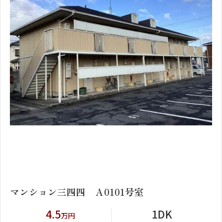
1
2
マンション三四四 Ａ0101号室
4.5
1DK
万円