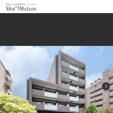
保存した条件
お気に入り
新着メール設定
最近見た物件
北海道
東北
関東
中部
関西
中国・四国
九州
市区郡・路線・駅から探す
通勤・通学時間から探す
地図から探す
人気のカテゴリから探す