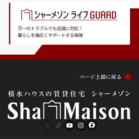
万一のトラブルでも迅速に対応！
暮らしを幅広くサポートする保険
ペ
ー
ジ
上
部
に
戻
る