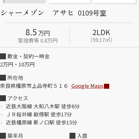
シャーメゾン アサヒ
0109号室
ShaMaison STYLE
8.5
2LDK
万円
シャーメゾンショップを探す
（59.17㎡）
管理費等 0.8万円
らくらく内見
シャーメゾンライフサポート
敷金・契約一時金
自立型サービス付き・シニア向け
2万円・10万円
所在地
奈良県橿原市上品寺町５１６
Google Maps
お問い合わせ・よくある質問
シャーメゾンライフ CLUB
アクセス
らくらくパートナー
近鉄大阪線 大和八木駅 徒歩6分
シャーメゾンライフ GUARD
らくらくプラチナ
ＪＲ桜井線 畝傍駅 徒歩17分
近鉄橿原線 新ノ口駅 徒歩15分
築年月
入居