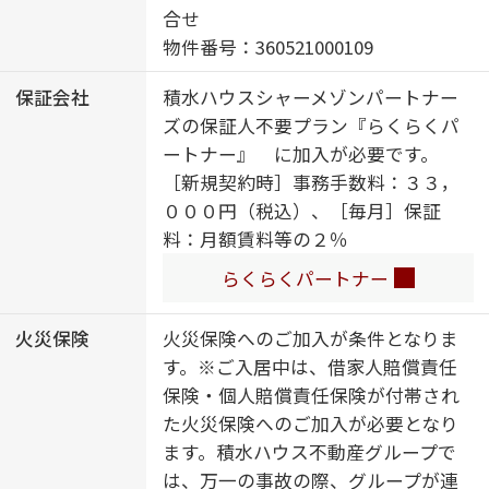
濯機置場（室内）／テラス／都市ガ
合せ
ス
物件番号：360521000109
保証会社
積水ハウスシャーメゾンパートナー
ズの保証人不要プラン『らくらくパ
ートナー』 に加入が必要です。
［新規契約時］事務手数料：３３，
０００円（税込）、［毎月］保証
料：月額賃料等の２％
らくらくパートナー
火災保険
火災保険へのご加入が条件となりま
す。※ご入居中は、借家人賠償責任
保険・個人賠償責任保険が付帯され
た火災保険へのご加入が必要となり
ます。積水ハウス不動産グループで
は、万一の事故の際、グループが連