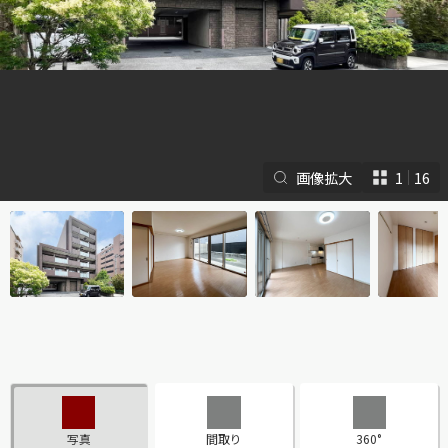
画像拡大
1
16
シャーメゾンとは
シャーメゾンセレクショ
ン
ルームツアー
動画ギャラリー
写真
間取り
360°