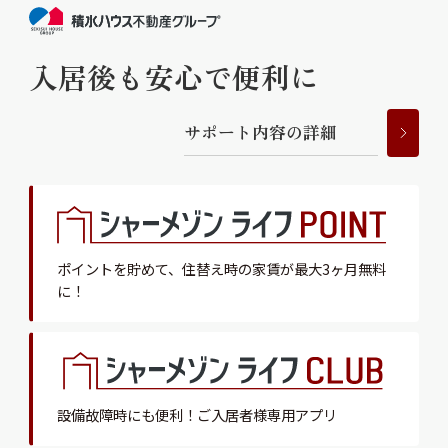
入居後も安心で便利に
サ
ポ
ー
ト
内
容
の
詳
細
ポイントを貯めて、
住替え時の家賃が最大3ヶ月無料
に！
設備故障時にも便利！
ご入居者様専用アプリ