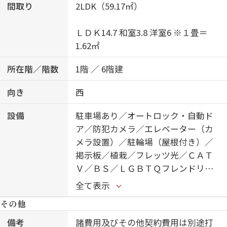
間取り
2LDK（59.17㎡）
ＬＤＫ14.7 和室3.8 洋室6 ※１畳＝
1.62㎡
所在階／階数
1階 ／ 6階建
向き
西
設備
駐車場あり／オートロック・自動ド
ア／防犯カメラ／エレベーター（カ
メラ設置）／駐輪場（屋根付き）／
掲示板／植栽／フレッツ光／ＣＡＴ
Ｖ／ＢＳ／ＬＧＢＴＱフレンドリー
／高齢者対応可／インターホン／シ
全て表示
ステムキッチン／ガスコンロ／浴室
その他
乾燥機／トイレ（洗浄機能付便座）
／バス・トイレ（セパレイト）／洗
備考
諸費用及びその他契約費用は別途打