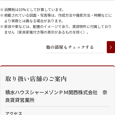
消費税は10%として計算しています。
掲載されている図面・写真等は、作成方法や撮影方法・時期などに
より実際とは異なる場合があります。
家具や車などは、配置のイメージであり、賃貸物件に付属しており
ません（家具家電付き等の表示があるものを除く）。
他
の
部
屋
も
チ
ェ
ッ
ク
す
る
取り扱い店舗のご案内
積水ハウスシャーメゾンＰＭ関西株式会社 奈
良賃貸営業所
アクセス