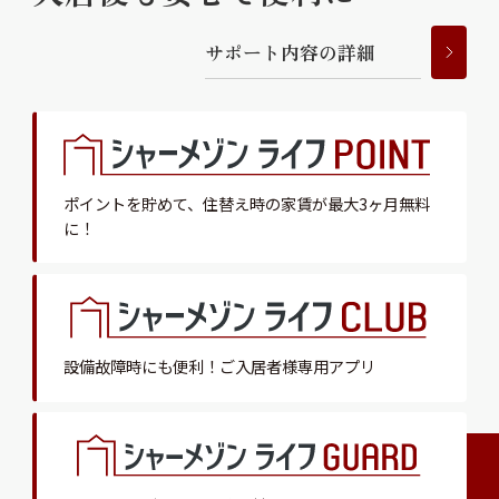
サ
ポ
ー
ト
内
容
の
詳
細
ポイントを貯めて、
住替え時の家賃が最大3ヶ月無料
に！
設備故障時にも便利！
ご入居者様専用アプリ