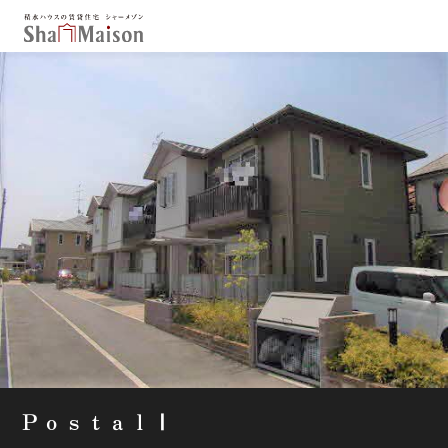
保存した条件
お気に入り
新着メール設定
最近見た物件
北海道
東北
関東
中部
関西
中国・四国
九州
市区郡・路線・駅から探す
通勤・通学時間から探す
地図から探す
ＰｏｓｔａｌⅠ
人気のカテゴリから探す