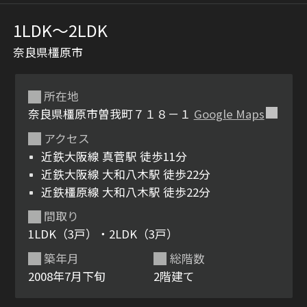
1LDK〜2LDK
奈良県橿原市
所在地
奈良県橿原市曽我町７１８－１
Google Maps
アクセス
シャーメゾンとは
シャーメゾンセレクショ
近鉄大阪線 真菅駅 徒歩11分
ン
近鉄大阪線 大和八木駅 徒歩22分
近鉄橿原線 大和八木駅 徒歩22分
間取り
1LDK（3戸）・2LDK（3戸）
ルームツアー
動画ギャラリー
築年月
総階数
2008年7月下旬
2階建て