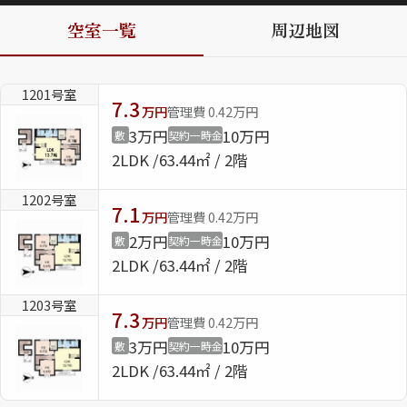
空室一覧
周辺地図
ShaMaison STYLE
1201号室
7.3
シャーメゾンショップを探す
万円
管理費 0.42万円
らくらく内見
3万円
10万円
敷
契約一時金
シャーメゾンライフサポート
2LDK
63.44㎡ / 2階
自立型サービス付き・シニア向け
1202号室
7.1
万円
管理費 0.42万円
2万円
10万円
敷
契約一時金
お問い合わせ・よくある質問
2LDK
63.44㎡ / 2階
シャーメゾンライフ CLUB
らくらくパートナー
1203号室
シャーメゾンライフ GUARD
7.3
万円
管理費 0.42万円
らくらくプラチナ
3万円
10万円
敷
契約一時金
2LDK
63.44㎡ / 2階