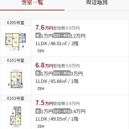
空室一覧
周辺地図
ShaMaison STYLE
0205号室
7.6
万円
管理費 0.9万円
シャーメゾンショップを探す
1万円
12万円
敷
契約一時金
らくらく内見
1LDK
46.01㎡ / 2階
シャーメゾンライフサポート
ZEH
自立型サービス付き・シニア向け
0101号室
6.8
万円
管理費 0.9万円
1万円
3万円
敷
契約一時金
お問い合わせ・よくある質問
1LDK
45.66㎡ / 1階
シャーメゾンライフ CLUB
ZEH
らくらくパートナー
0103号室
シャーメゾンライフ GUARD
7.5
万円
管理費 0.9万円
らくらくプラチナ
1万円
14万円
敷
契約一時金
1LDK
49.05㎡ / 1階
ZEH