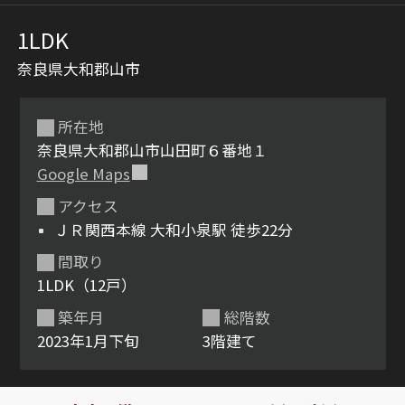
1LDK
奈良県大和郡山市
所在地
奈良県大和郡山市山田町６番地１
Google Maps
シャーメゾンとは
シャーメゾンセレクショ
アクセス
ン
ＪＲ関西本線 大和小泉駅 徒歩22分
間取り
1LDK（12戸）
築年月
総階数
ルームツアー
動画ギャラリー
2023年1月下旬
3階建て