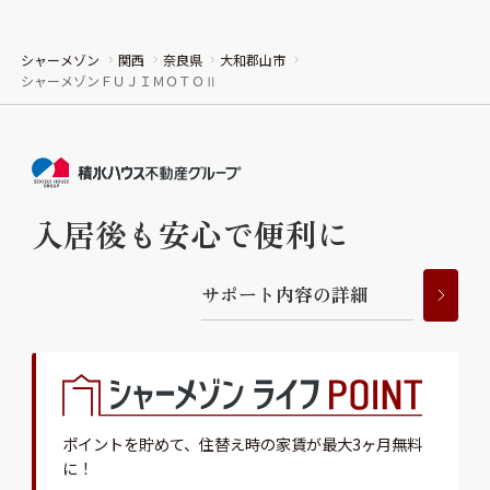
シャーメゾン
関西
奈良県
大和郡山市
シャーメゾンＦＵＪＩＭＯＴＯⅡ
入居後も安心で便利に
サ
ポ
ー
ト
内
容
の
詳
細
ポイントを貯めて、
住替え時の家賃が最大3ヶ月無料
に！