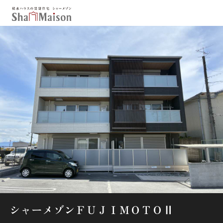
保存した条件
お気に入り
新着メール設定
最近見た物件
北海道
東北
関東
中部
関西
中国・四国
九州
市区郡・路線・駅から探す
通勤・通学時間から探す
地図から探す
シャーメゾンＦＵＪＩＭＯＴＯⅡ
人気のカテゴリから探す