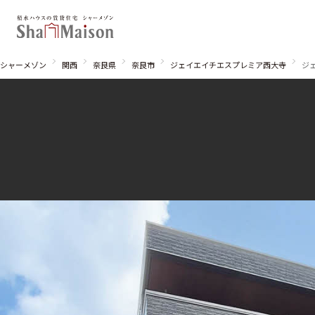
シャーメゾン
関西
奈良県
奈良市
ジェイエイチエスプレミア西大寺
ジ
北海道
東北
関東
関西
中国・四国
九州