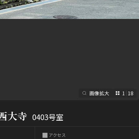
らくらくプ
画像拡大
1
18
西大寺
0403号室
アクセス