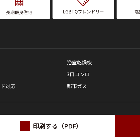
LGBTQフレンドリー
高
長期優良住宅
浴室乾燥機
3口コンロ
ンド対応
都市ガス
印刷する（PDF）