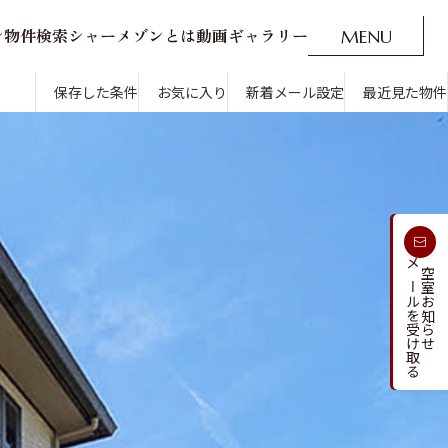
ン
物
件
検
索
シ
ャ
ー
メ
ゾ
ン
と
は
動
画
ギ
ャ
ラ
リ
ー
M
E
N
U
O
P
E
N
CLOSE
新着メール設定
最近見た物件
保存した条件
お気に入り
新着メール設定
最近見た物件
す
通勤・通学時間から探す
受け取る
メールを受け取る
新着メールを
空室お知らせ
人気のカテゴリから探す