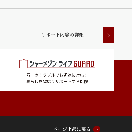
サ
ポ
ー
ト
内
容
の
詳
細
万一のトラブルでも迅速に対応！
暮らしを幅広くサポートする保険
ペ
ー
ジ
上
部
に
戻
る