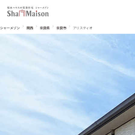
シャーメゾン
関西
奈良県
奈良市
アリスティオ
北海道
東北
関東
関西
中国・四国
九州