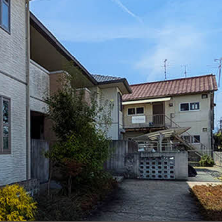
ンショップを探す
見
ンライフサポート
ビス付き・シニア向け
せ・よくある質問
ライフ CLUB
ートナー
ライフ GUARD