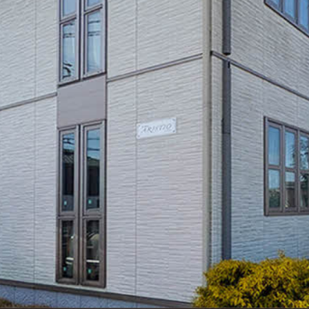
シャーメゾ
らくらく内
シャーメゾ
ルームツアー
自立型サー
お問い合わ
シャーメゾン
らくらくパ
シャーメゾン