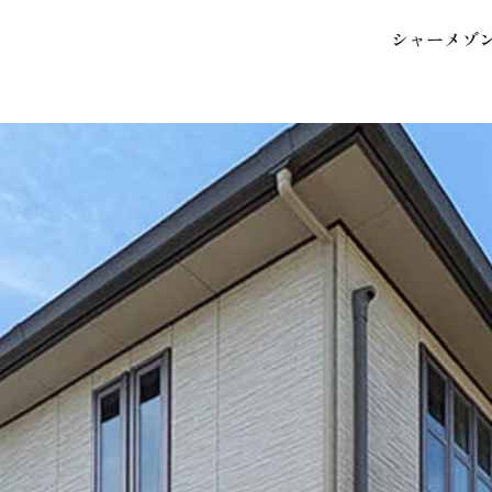
シ
ャ
ー
メ
ゾ
保存した条件
お気に入り
市区郡・路線・駅から探
中部
地図から探す