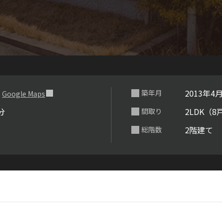
らくらくプ
１
2013年4
築年月
Google Maps
分
2LDK（8
間取り
2階建て
総階数