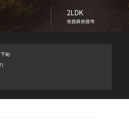
ラチナ
2LDK
奈良県奈良市
月下旬
戸）