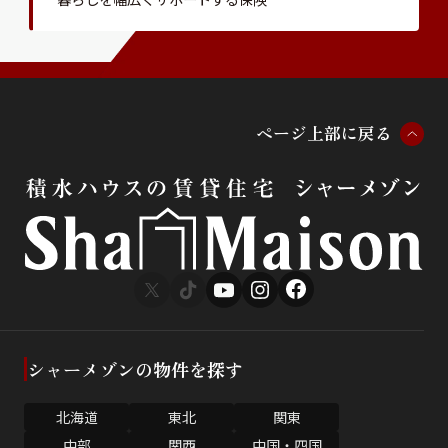
ペ
ー
ジ
上
部
に
戻
る
シャーメゾンの物件を探す
北海道
東北
関東
中部
関西
中国・四国