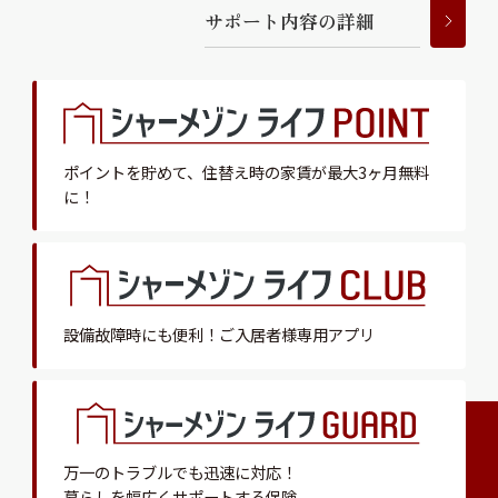
サ
ポ
ー
ト
内
容
の
詳
細
ポイントを貯めて、
住替え時の家賃が最大3ヶ月無料
に！
設備故障時にも便利！
ご入居者様専用アプリ
万一のトラブルでも迅速に対応！
暮らしを幅広くサポートする保険