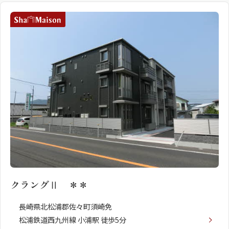
シャーメゾンとは
シャーメゾンセレクショ
ン
クラングⅡ ＊＊
ルームツアー
動画ギャラリー
長崎県北松浦郡佐々町須崎免
松浦鉄道西九州線 小浦駅 徒歩5分