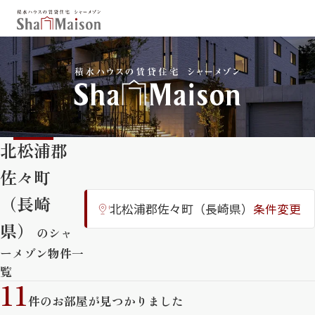
保存した条件
お気に入り
新着メール設定
最近見た物件
北松浦郡
北海道
東北
関東
佐々町
中部
関西
中国・四国
九州
（長崎
北松浦郡佐々町（長崎県）
条件変更
市区郡・路線・駅から探す
県）
のシャ
通勤・通学時間から探す
ーメゾン物件一
覧
地図から探す
11
件のお部屋が見つかりました
人気のカテゴリから探す