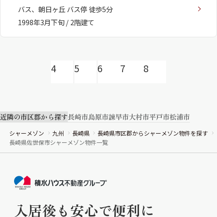
バス、朝日ヶ丘 バス停 徒歩5分
1998年3月下旬 / 2階建て
4
5
6
7
8
近隣の市区郡から探す
長崎市
島原市
諫早市
大村市
平戸市
松浦市
シャーメゾン
九州
長崎県
長崎県市区郡からシャーメゾン物件を探す
長崎県佐世保市シャーメゾン物件一覧
入居後も安心で便利に