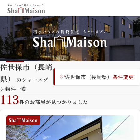
保存した条件
お気に入り
新着メール設定
最近見た物件
佐世保市（長崎
北海道
東北
関東
県）
佐世保市（長崎県）
条件変更
中部
関西
中国・四国
のシャーメゾ
九州
ン物件一覧
113
市区郡・路線・駅から探す
件のお部屋が見つかりました
通勤・通学時間から探す
地図から探す
人気のカテゴリから探す