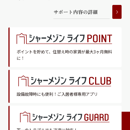
サ
ポ
ー
ト
内
容
の
詳
細
ポイントを貯めて、
住替え時の家賃が最大3ヶ月無料
に！
設備故障時にも便利！
ご入居者様専用アプリ
万一のトラブルでも迅速に対応！