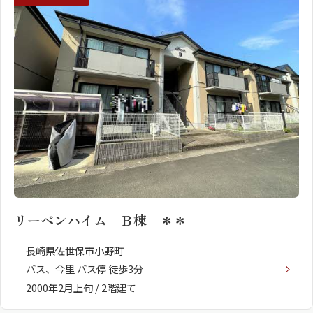
ShaMaison STYLE
シャーメゾンショップを探す
らくらく内見
シャーメゾンライフサポート
自立型サービス付き・シニア向け
お問い合わせ・よくある質問
シャーメゾンライフ CLUB
リーベンハイム Ｂ棟 ＊＊
らくらくパートナー
シャーメゾンライフ GUARD
長崎県佐世保市小野町
らくらくプラチナ
バス、今里 バス停 徒歩3分
2000年2月上旬 / 2階建て