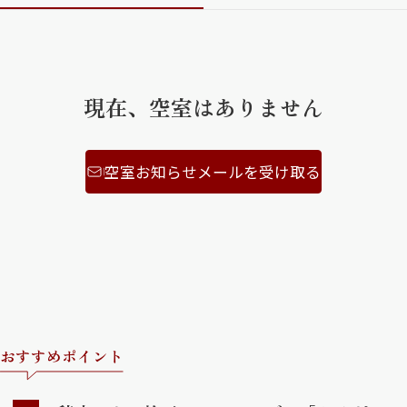
ShaMaison STYLE
現在、空室はありません
シャーメゾンショップを探す
らくらく内見
シャーメゾンライフサポート
自立型サービス付き・シニア向け
空室お知らせメールを受け取る
お問い合わせ・よくある質問
シャーメゾンライフ CLUB
らくらくパートナー
シャーメゾンライフ GUARD
らくらくプラチナ
おすすめポイント