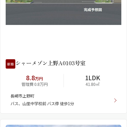
1
2
シャーメゾン上野A0103号室
新築
8.8
1LDK
万円
管理費 0.8万円
41.80㎡
長崎市上野町
バス、山里中学校前 バス停 徒歩1分