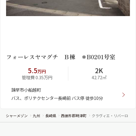
1
2
フォーレスヤマグチ Ｂ棟 ＊B0201号室
5.5
2K
万円
管理費 0.35万円
42.72㎡
諫早市小船越町
バス、ポリテクセンター長崎前 バス停 徒歩10分
シャーメゾン
九州
長崎県
西彼杵郡時津町
クラヴィエ・リバーロ