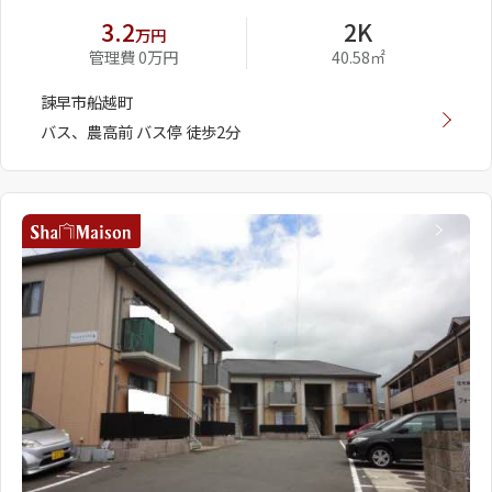
3.2
2K
万円
管理費 0万円
40.58㎡
諫早市船越町
バス、農高前 バス停 徒歩2分