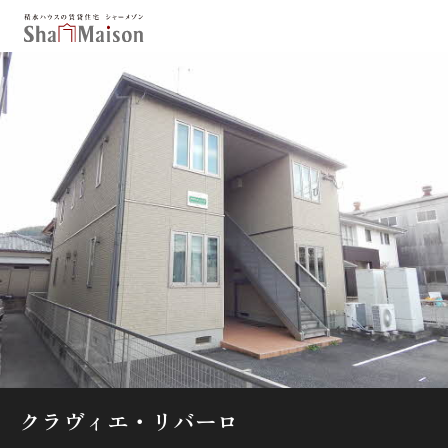
保存した条件
お気に入り
新着メール設定
最近見た物件
北海道
東北
関東
中部
関西
中国・四国
九州
市区郡・路線・駅から探す
通勤・通学時間から探す
地図から探す
クラヴィエ・リバーロ
人気のカテゴリから探す