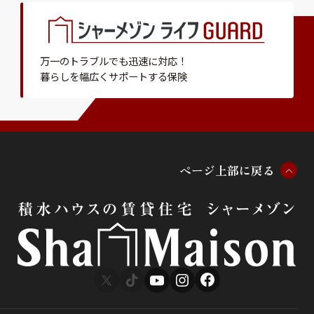
万一のトラブルでも迅速に対応！
暮らしを幅広くサポートする保険
ペ
ー
ジ
上
部
に
戻
る