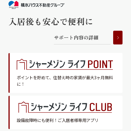
入居後も安心で便利に
サ
ポ
ー
ト
内
容
の
詳
細
ポイントを貯めて、
住替え時の家賃が最大3ヶ月無料
に！
設備故障時にも便利！
ご入居者様専用アプリ