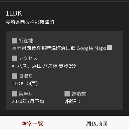
1LDK
長崎県西彼杵郡時津町
所在地
長崎県西彼杵郡時津町浜田郷
Google Maps
アクセス
シャーメゾンとは
シャーメゾンセレクショ
バス、浜田 バス停 徒歩2分
ン
間取り
1LDK（4戸）
築年月
総階数
2010年7月下旬
2階建て
ルームツアー
動画ギャラリー
空室一覧
周辺地図