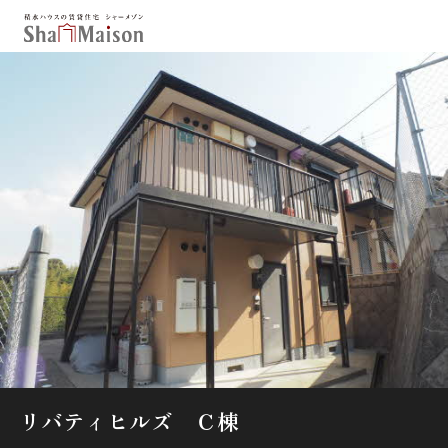
保存した条件
お気に入り
新着メール設定
最近見た物件
北海道
東北
関東
中部
関西
中国・四国
九州
市区郡・路線・駅から探す
通勤・通学時間から探す
地図から探す
リバティヒルズ Ｃ棟
人気のカテゴリから探す