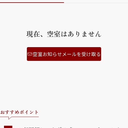
ShaMaison STYLE
現在、空室はありません
シャーメゾンショップを探す
らくらく内見
シャーメゾンライフサポート
自立型サービス付き・シニア向け
空室お知らせメールを受け取る
お問い合わせ・よくある質問
シャーメゾンライフ CLUB
らくらくパートナー
シャーメゾンライフ GUARD
らくらくプラチナ
おすすめポイント