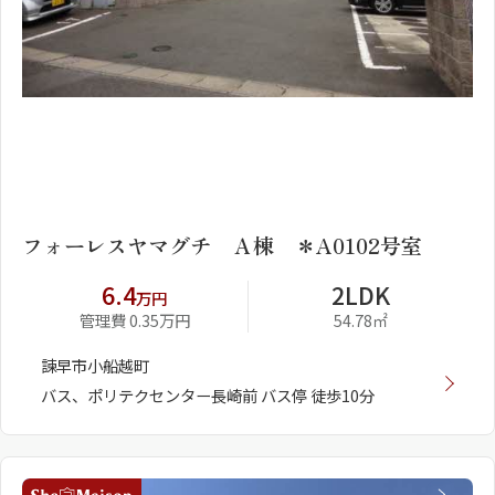
1
2
フォーレスヤマグチ Ａ棟 ＊A0102号室
6.4
2LDK
万円
管理費 0.35万円
54.78㎡
諫早市小船越町
バス、ポリテクセンター長崎前 バス停 徒歩10分