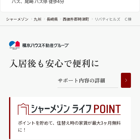
バス、尾崎 バス停 徒歩4分
シャーメゾン
九州
長崎県
西彼杵郡時津町
リバティヒルズ Ｃ棟
入居後も安心で便利に
サ
ポ
ー
ト
内
容
の
詳
細
ポイントを貯めて、
住替え時の家賃が最大3ヶ月無料
に！