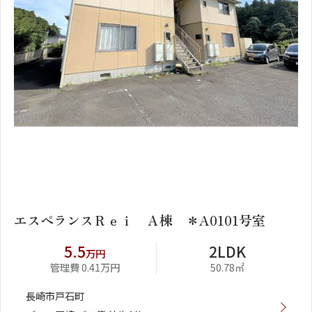
1
2
エスペランスＲｅｉ Ａ棟 ＊A0101号室
5.5
2LDK
万円
管理費 0.41万円
50.78㎡
長崎市戸石町