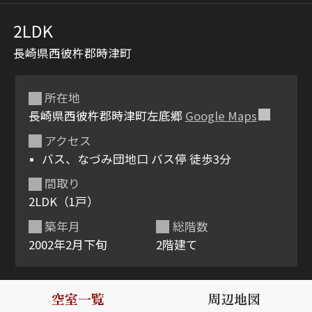
2LDK
長崎県西彼杵郡時津町
所在地
長崎県西彼杵郡時津町左底郷
Google Maps
アクセス
シャーメゾンとは
シャーメゾンセレクショ
バス、なづみ団地口 バス停 徒歩3分
ン
間取り
2LDK（1戸）
築年月
総階数
2002年2月下旬
2階建て
ルームツアー
動画ギャラリー
空室一覧
周辺地図