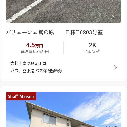
1
2
バリュージュ富の原 Ｅ棟E0203号室
4.5
2K
万円
管理費 0.35万円
43.75㎡
大村市富の原２丁目
バス、宮小路 バス停 徒歩5分