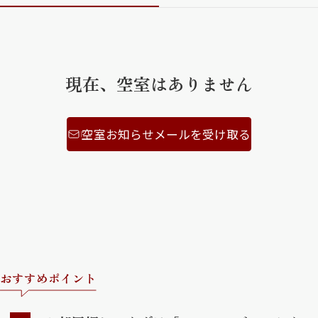
ShaMaison STYLE
現在、空室はありません
シャーメゾンショップを探す
らくらく内見
シャーメゾンライフサポート
自立型サービス付き・シニア向け
空室お知らせメールを受け取る
お問い合わせ・よくある質問
シャーメゾンライフ CLUB
らくらくパートナー
シャーメゾンライフ GUARD
らくらくプラチナ
おすすめポイント