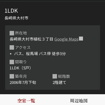
1LDK
長崎県大村市
所在地
長崎県大村市植松３丁目
Google Maps
アクセス
シャーメゾンとは
シャーメゾンセレクショ
バス、桜馬場 バス停 徒歩3分
ン
間取り
1LDK（5戸）
築年月
総階数
2006年7月下旬
2階建て
ルームツアー
動画ギャラリー
空室一覧
周辺地図