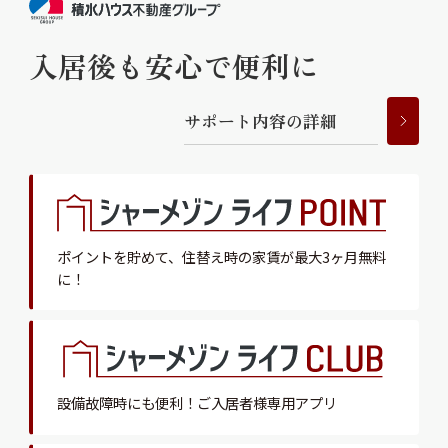
入居後も安心で便利に
サ
ポ
ー
ト
内
容
の
詳
細
ポイントを貯めて、
住替え時の家賃が最大3ヶ月無料
に！
設備故障時にも便利！
ご入居者様専用アプリ