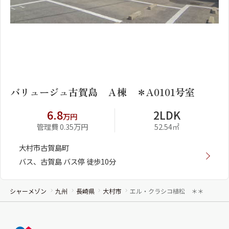
1
2
バリュージュ古賀島 Ａ棟 ＊A0101号室
6.8
2LDK
万円
管理費 0.35万円
52.54㎡
大村市古賀島町
バス、古賀島 バス停 徒歩10分
シャーメゾン
九州
長崎県
大村市
エル・クラシコ植松 ＊＊