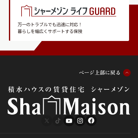
万一のトラブルでも迅速に対応！
暮らしを幅広くサポートする保険
ペ
ー
ジ
上
部
に
戻
る