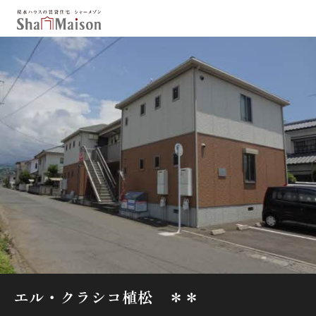
保存した条件
お気に入り
新着メール設定
最近見た物件
北海道
東北
関東
中部
関西
中国・四国
九州
市区郡・路線・駅から探す
通勤・通学時間から探す
地図から探す
エル・クラシコ植松 ＊＊
人気のカテゴリから探す