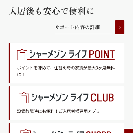
入居後も安心で便利に
サ
ポ
ー
ト
内
容
の
詳
細
ポイントを貯めて、
住替え時の家賃が最大3ヶ月無料
に！
設備故障時にも便利！
ご入居者様専用アプリ