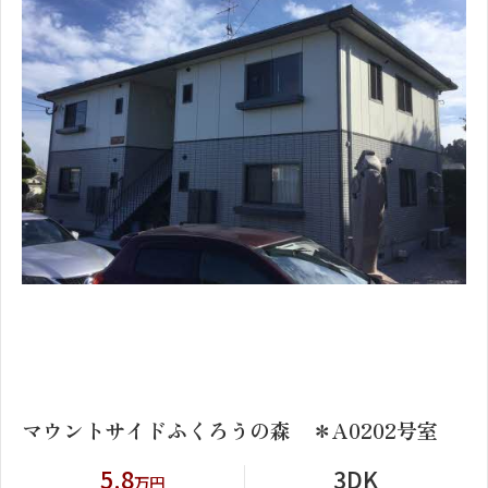
1
2
マウントサイドふくろうの森 ＊A0202号室
5.8
3DK
万円