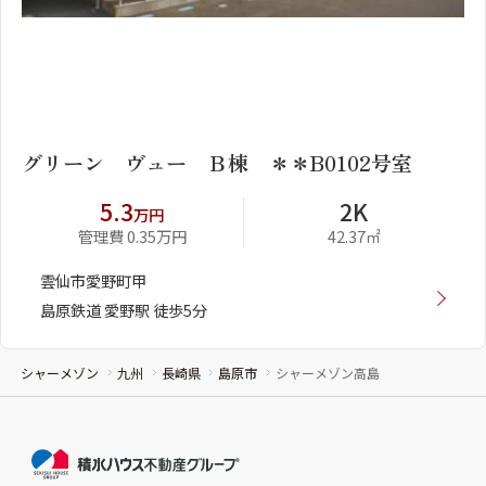
1
2
グリーン ヴュー Ｂ棟 ＊＊B0102号室
5.3
2K
万円
管理費 0.35万円
42.37㎡
雲仙市愛野町甲
島原鉄道 愛野駅 徒歩5分
シャーメゾン
九州
長崎県
島原市
シャーメゾン高島