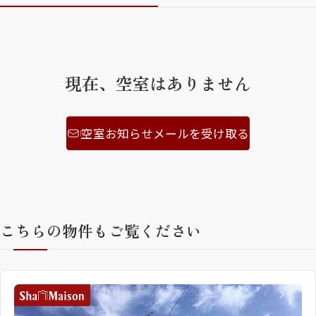
ShaMaison STYLE
現在、空室はありません
シャーメゾンショップを探す
らくらく内見
シャーメゾンライフサポート
自立型サービス付き・シニア向け
空室お知らせメールを受け取る
お問い合わせ・よくある質問
シャーメゾンライフ CLUB
らくらくパートナー
こちらの物件もご覧ください
シャーメゾンライフ GUARD
らくらくプラチナ