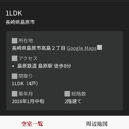
1LDK
長崎県島原市
所在地
長崎県島原市高島２丁目
Google Maps
アクセス
シャーメゾンとは
シャーメゾンセレクショ
島原鉄道 島原駅 徒歩8分
ン
間取り
1LDK（4戸）
築年月
総階数
2016年1月中旬
2階建て
ルームツアー
動画ギャラリー
空室一覧
周辺地図