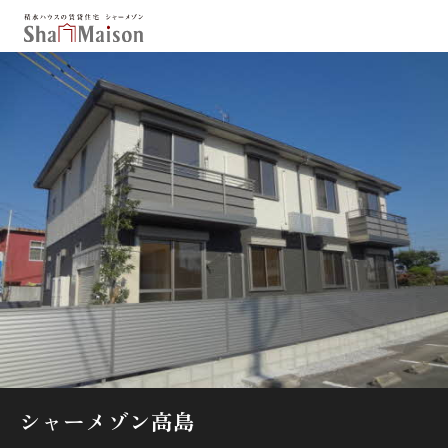
保存した条件
お気に入り
新着メール設定
最近見た物件
北海道
東北
関東
中部
関西
中国・四国
九州
市区郡・路線・駅から探す
通勤・通学時間から探す
地図から探す
シャーメゾン高島
人気のカテゴリから探す