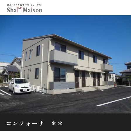
保存した条件
お気に入り
新着メール設定
最近見た物件
北海道
東北
関東
中部
関西
中国・四国
九州
市区郡・路線・駅から探す
通勤・通学時間から探す
地図から探す
コンフォーザ ＊＊
人気のカテゴリから探す