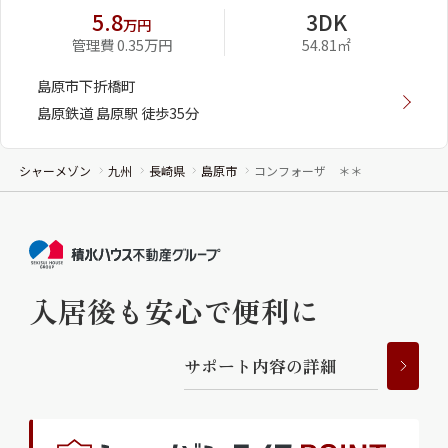
5.8
3DK
万円
管理費 0.35万円
54.81㎡
島原市下折橋町
島原鉄道 島原駅 徒歩35分
シャーメゾン
九州
長崎県
島原市
コンフォーザ ＊＊
入居後も安心で便利に
サ
ポ
ー
ト
内
容
の
詳
細