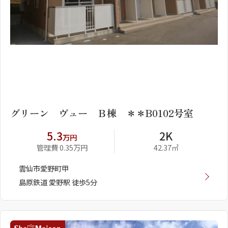
1
2
グリーン ヴュー Ｂ棟 ＊＊B0102号室
5.3
2K
万円
管理費 0.35万円
42.37㎡
雲仙市愛野町甲
島原鉄道 愛野駅 徒歩5分