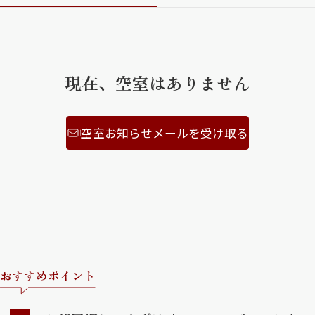
ShaMaison STYLE
現在、空室はありません
シャーメゾンショップを探す
らくらく内見
シャーメゾンライフサポート
自立型サービス付き・シニア向け
空室お知らせメールを受け取る
お問い合わせ・よくある質問
シャーメゾンライフ CLUB
らくらくパートナー
シャーメゾンライフ GUARD
らくらくプラチナ
おすすめポイント