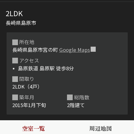
2LDK
長崎県島原市
所在地
長崎県島原市宮の町
Google Maps
アクセス
シャーメゾンとは
シャーメゾンセレクショ
島原鉄道 島原駅 徒歩8分
ン
間取り
2LDK（4戸）
築年月
総階数
2015年1月下旬
2階建て
ルームツアー
動画ギャラリー
空室一覧
周辺地図