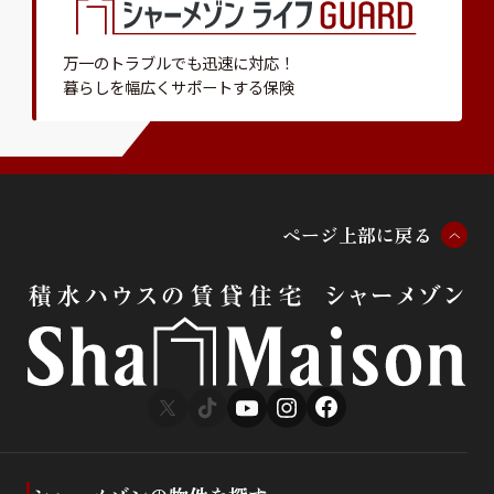
万一のトラブルでも迅速に対応！
暮らしを幅広くサポートする保険
ペ
ー
ジ
上
部
に
戻
る