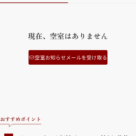
ShaMaison STYLE
現在、空室はありません
シャーメゾンショップを探す
らくらく内見
シャーメゾンライフサポート
自立型サービス付き・シニア向け
空室お知らせメールを受け取る
お問い合わせ・よくある質問
シャーメゾンライフ CLUB
らくらくパートナー
シャーメゾンライフ GUARD
らくらくプラチナ
おすすめポイント