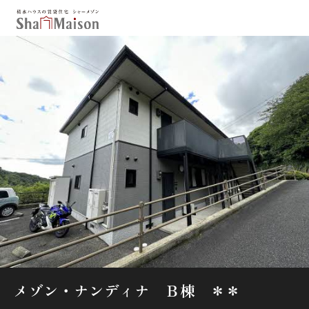
保存した条件
お気に入り
新着メール設定
最近見た物件
北海道
東北
関東
中部
関西
中国・四国
九州
市区郡・路線・駅から探す
通勤・通学時間から探す
地図から探す
メゾン・ナンディナ Ｂ棟 ＊＊
人気のカテゴリから探す