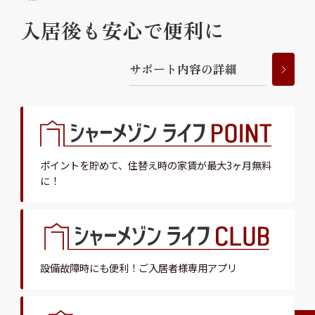
入居後も安心で便利に
サ
ポ
ー
ト
内
容
の
詳
細
ポイントを貯めて、
住替え時の家賃が最大3ヶ月無料
に！
設備故障時にも便利！
ご入居者様専用アプリ