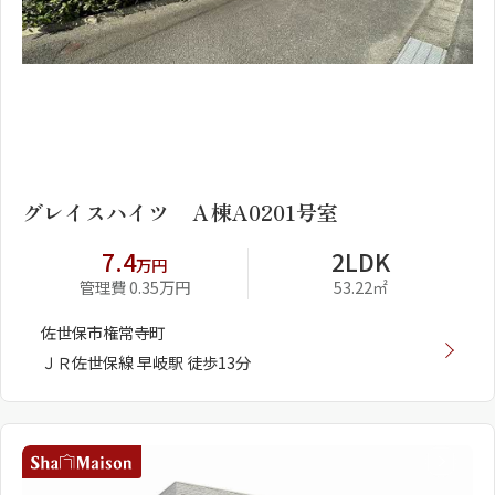
1
2
グレイスハイツ Ａ棟A0201号室
7.4
2LDK
万円
管理費 0.35万円
53.22㎡
佐世保市権常寺町
ＪＲ佐世保線 早岐駅 徒歩13分