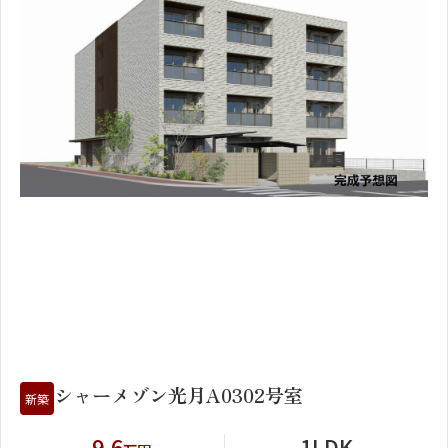
1
2
シャーメゾン光月A0302号室
新築
9.6
1LDK