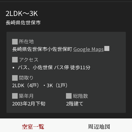
2LDK〜3K
長崎県佐世保市
所在地
長崎県佐世保市小佐世保町
Google Maps
アクセス
シャーメゾンとは
シャーメゾンセレクショ
バス、小佐世保 バス停 徒歩11分
ン
間取り
2LDK（4戸）・3K（1戸）
築年月
総階数
2003年2月下旬
2階建て
ルームツアー
動画ギャラリー
空室一覧
周辺地図