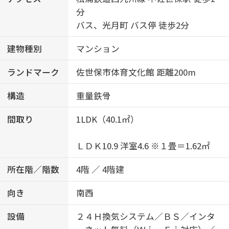
分
バス、光月町 バス停 徒歩2分
建物種別
マンション
ランドマーク
佐世保市体育文化館 距離200m
構造
重量鉄骨
間取り
1LDK（40.1㎡）
ＬＤＫ10.9 洋室4.6 ※１畳＝1.62㎡
所在階／階数
4階 ／ 4階建
向き
南西
設備
２４Ｈ換気システム／ＢＳ／インタ