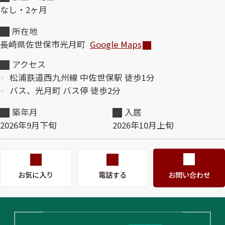
なし・2ヶ月
ShaMaison STYLE
所在地
長崎県佐世保市光月町
Google Maps
シャーメゾンショップを探す
アクセス
らくらく内見
松浦鉄道西九州線 中佐世保駅 徒歩1分
シャーメゾンライフサポート
バス、光月町 バス停 徒歩2分
自立型サービス付き・シニア向け
築年月
入居
2026年9月下旬
2026年10月上旬
お問い合わせ・よくある質問
シャーメゾンライフ CLUB
らくらくパートナー
シャーメゾンライフ GUARD
お気に入り
電話する
お問い合わせ
らくらくプラチナ