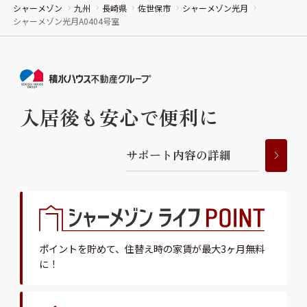
シャーメゾン
九州
長崎県
佐世保市
シャーメゾン光月
シャーメゾン光月A0404号室
入居後も安心で便利に
サ
ポ
ー
ト
内
容
の
詳
細
ポイントを貯めて、
住替え時の家賃が最大3ヶ月無料
に！