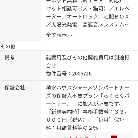
ーネット無料（Ｗｉ－Ｆｉ対応）／
ペット相談可（犬・猫可）／エレベ
ーター／オートロック／宅配ＢＯＸ
／太陽光発電／高遮音床システム
「ＳＨＡＩＤＤ５５」／シャーメゾ
全て表示
ンガーデンズ／ＺＥＨ（ﾈｯﾄ･ｾﾞﾛ･ｴﾈﾙ
その他
ｷﾞｰ･ﾊｳｽ）／ホテルライク／駐輪場
（屋根付き）／防犯カメラ／ゴミ集
備考
諸費用及びその他契約費用は別途打
積場（敷地内）／ＬＧＢＴＱフレン
合せ
ドリー／スマートロック／給湯器
物件番号：2005716
（追焚機能付）／食器洗浄機付／シ
保証会社
積水ハウスシャーメゾンパートナー
ステムキッチン／給湯箇所（浴室・
ズの保証人不要プラン『らくらくパ
台所・洗面所）／バス・トイレ（セ
ートナー』 に加入が必要です。
パレイト）／３口コンロ／浴室乾燥
［新規契約時］事務手数料：３３，
機（暖房乾燥）／洗髪洗面化粧台／
０００円（税込）、［毎月］保証
カラーモニタ付ドアホン／トイレ
料：月額賃料等の２％
（暖房機能付便座）／全居室エアコ
ン付／Low-E複層ガラス／雨戸（シ