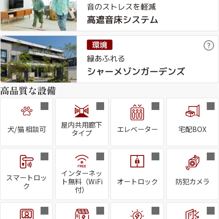
高品質な設備
屋内共用廊下
犬/猫 相談可
エレベーター
宅配BOX
タイプ
インターネッ
スマートロッ
ト無料（WiFi
オートロック
防犯カメラ
ク
付）