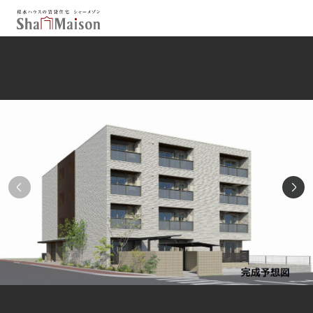
保存した条件
お気に入り
新着メール設定
最近見た物件
北海道
東北
関東
中部
関西
中国・四国
九州
市区郡・路線・駅から探す
通勤・通学時間から探す
地図から探す
人気のカテゴリから探す