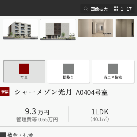
画像拡大
1
17
シャーメゾンとは
シャーメゾンセレクショ
ン
写真
間取り
省エネ性能
シャーメゾン光月
A0404号室
新築
9.3
1LDK
ルームツアー
動画ギャラリー
万円
（40.1㎡）
管理費等 0.65万円
敷金・礼金