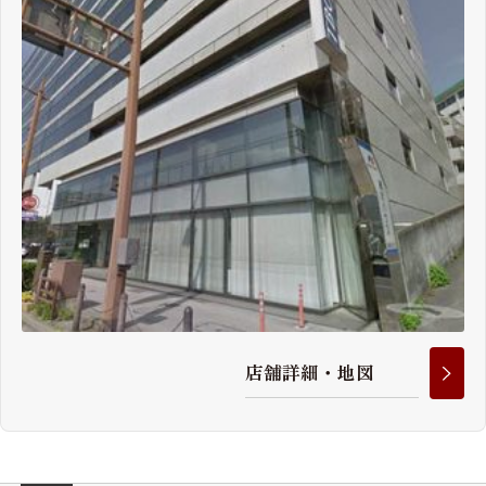
店
舗
詳
細
・
地
図