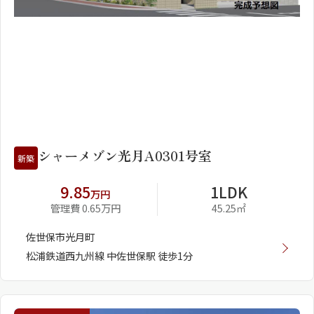
1
2
シャーメゾン光月A0301号室
新築
9.85
1LDK
万円
管理費 0.65万円
45.25㎡
佐世保市光月町
松浦鉄道西九州線 中佐世保駅 徒歩1分