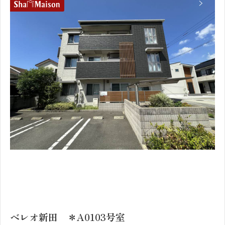
1
2
ベレオ新田 ＊A0103号室