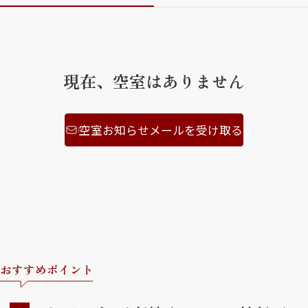
ShaMaison STYLE
現在、空室はありません
シャーメゾンショップを探す
らくらく内見
シャーメゾンライフサポート
自立型サービス付き・シニア向け
空室お知らせメールを受け取る
お問い合わせ・よくある質問
シャーメゾンライフ CLUB
らくらくパートナー
シャーメゾンライフ GUARD
らくらくプラチナ
おすすめポイント