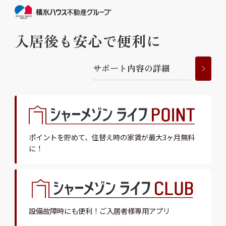
入居後も安心で便利に
サ
ポ
ー
ト
内
容
の
詳
細
ポイントを貯めて、
住替え時の家賃が最大3ヶ月無料
に！
設備故障時にも便利！
ご入居者様専用アプリ