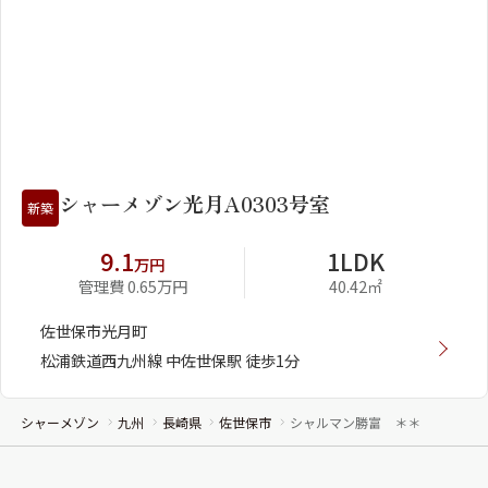
1
2
シャーメゾン光月A0303号室
新築
9.1
1LDK
万円
管理費 0.65万円
40.42㎡
佐世保市光月町
松浦鉄道西九州線 中佐世保駅 徒歩1分
シャーメゾン
九州
長崎県
佐世保市
シャルマン勝富 ＊＊