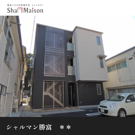
保存した条件
お気に入り
新着メール設定
最近見た物件
北海道
東北
関東
中部
関西
中国・四国
九州
市区郡・路線・駅から探す
通勤・通学時間から探す
地図から探す
シャルマン勝富 ＊＊
人気のカテゴリから探す