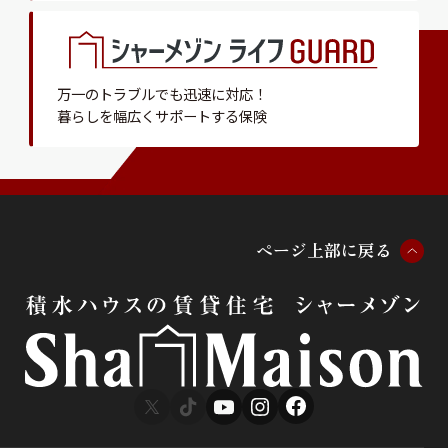
万一のトラブルでも迅速に対応！
暮らしを幅広くサポートする保険
ペ
ー
ジ
上
部
に
戻
る