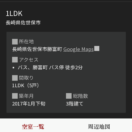
1LDK
長崎県佐世保市
所在地
長崎県佐世保市勝富町
Google Maps
アクセス
シャーメゾンとは
シャーメゾンセレクショ
バス、勝富町 バス停 徒歩2分
ン
間取り
1LDK（5戸）
築年月
総階数
2017年1月下旬
3階建て
ルームツアー
動画ギャラリー
空室一覧
周辺地図