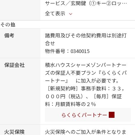
サービス／玄関鍵（①キー②ロッ
ク）／給湯器／給湯器（追焚機能
全て表示
付）／給湯箇所（浴室・台所・洗面
その他
所）／対面キッチン／風呂／洗髪洗
面化粧台／カラーモニタ付ドアホン
備考
諸費用及びその他契約費用は別途打
／トイレ（暖房洗浄便座）／エアコ
合せ
ン／ウォークインクローゼット／キ
物件番号：0340015
ッチン収納／ピクチャーレール／バ
保証会社
積水ハウスシャーメゾンパートナー
ルコニー／バス・トイレ（セパレイ
ズの保証人不要プラン『らくらくパ
ト）／洗濯機置場（室内）／防犯ガ
ートナー』 に加入が必要です。
ラス（合せガラス）／コンロ
［新規契約時］事務手数料：３３，
０００円（税込）、［毎月］保証
料：月額賃料等の２％
らくらくパートナー
火災保険
火災保険へのご加入が条件となりま