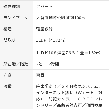
建物種別
アパート
ランドマーク
大智庵城跡公園 距離100m
構造
軽量鉄骨
間取り
1LDK（42.72㎡）
ＬＤＫ10.8 洋室7.6 ※１畳＝1.62㎡
所在階／階数
2階 ／ 2階建
向き
南西
設備
駐車場あり／２４Ｈ換気システム／
インターネット無料（Ｗｉ－Ｆｉ対
応）／防犯カメラ／ＬＧＢＴＱフレ
ンドリー／高齢者対応可／動画視聴