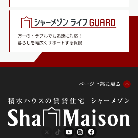
万一のトラブルでも迅速に対応！
暮らしを幅広くサポートする保険
ペ
ー
ジ
上
部
に
戻
る