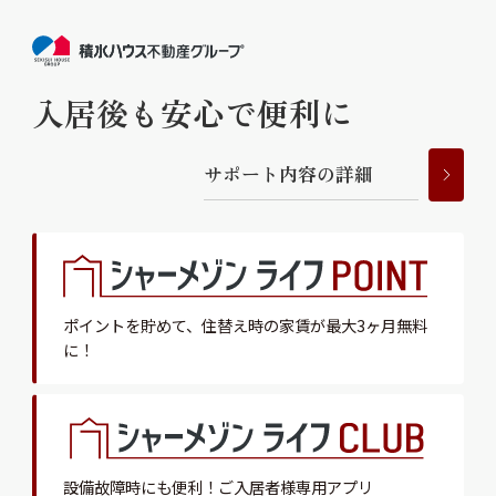
入居後も安心で便利に
サ
ポ
ー
ト
内
容
の
詳
細
ポイントを貯めて、
住替え時の家賃が最大3ヶ月無料
に！
設備故障時にも便利！
ご入居者様専用アプリ