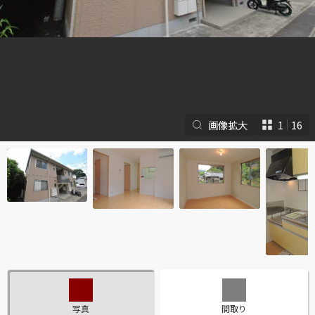
画像拡大
1
16
シャーメゾンとは
シャーメゾンセレクショ
ン
ルームツアー
動画ギャラリー
写真
間取り