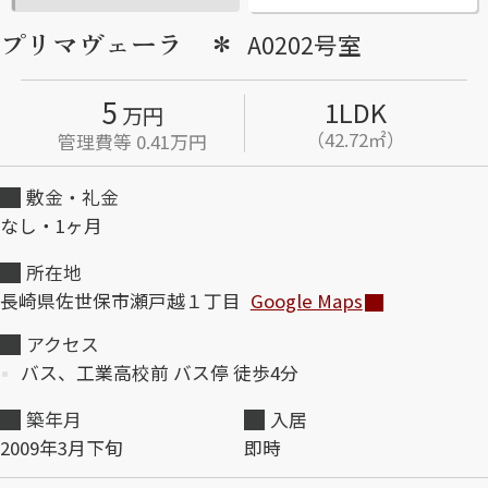
プリマヴェーラ ＊
A0202号室
ShaMaison STYLE
5
1LDK
万円
シャーメゾンショップを探す
（42.72㎡）
管理費等 0.41万円
らくらく内見
シャーメゾンライフサポート
敷金・礼金
自立型サービス付き・シニア向け
なし・1ヶ月
所在地
長崎県佐世保市瀬戸越１丁目
Google Maps
お問い合わせ・よくある質問
シャーメゾンライフ CLUB
アクセス
らくらくパートナー
バス、工業高校前 バス停 徒歩4分
シャーメゾンライフ GUARD
らくらくプラチナ
築年月
入居
2009年3月下旬
即時