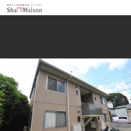
保存した条件
お気に入り
新着メール設定
最近見た物件
北海道
東北
関東
中部
関西
中国・四国
九州
市区郡・路線・駅から探す
通勤・通学時間から探す
地図から探す
人気のカテゴリから探す