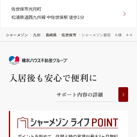
佐世保市光月町
松浦鉄道西九州線 中佐世保駅 徒歩1分
シャーメゾン
九州
長崎県
佐世保市
シャーメゾン愛宕 Ａ棟 ＊＊
入居後も安心で便利に
サ
ポ
ー
ト
内
容
の
詳
細
ポイントを貯めて、
住替え時の家賃が最大3ヶ月無料