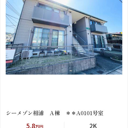
1
2
シーメゾン相浦 Ａ棟 ＊＊A0101号室
5.8
2K
万円