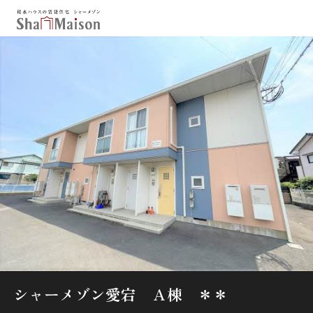
保存した条件
お気に入り
新着メール設定
最近見た物件
北海道
東北
関東
中部
関西
中国・四国
九州
市区郡・路線・駅から探す
通勤・通学時間から探す
地図から探す
シャーメゾン愛宕 Ａ棟 ＊＊
人気のカテゴリから探す