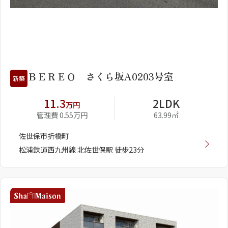
1
2
ＢＥＲＥＯ さくら坂A0203号室
新築
11.3
2LDK
万円
管理費 0.55万円
63.99㎡
佐世保市折橋町
松浦鉄道西九州線 北佐世保駅 徒歩23分