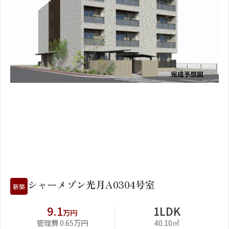
1
2
シャーメゾン光月A0304号室
新築
9.1
1LDK
万円
管理費 0.65万円
40.10㎡