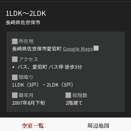
1LDK〜2LDK
長崎県佐世保市
所在地
長崎県佐世保市愛宕町
Google Maps
アクセス
シャーメゾンとは
シャーメゾンセレクショ
バス、愛宕町 バス停 徒歩3分
ン
間取り
1LDK（3戸）・2LDK（3戸）
築年月
総階数
2007年8月下旬
2階建て
ルームツアー
動画ギャラリー
空室一覧
周辺地図