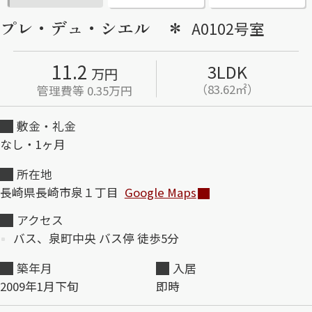
プレ・デュ・シエル ＊
A0102号室
ShaMaison STYLE
11.2
3LDK
万円
シャーメゾンショップを探す
（83.62㎡）
管理費等 0.35万円
らくらく内見
シャーメゾンライフサポート
敷金・礼金
自立型サービス付き・シニア向け
なし・1ヶ月
所在地
長崎県長崎市泉１丁目
Google Maps
お問い合わせ・よくある質問
シャーメゾンライフ CLUB
アクセス
らくらくパートナー
バス、泉町中央 バス停 徒歩5分
シャーメゾンライフ GUARD
らくらくプラチナ
築年月
入居
2009年1月下旬
即時