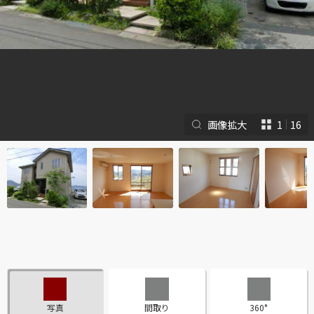
画像拡大
1
16
シャーメゾンとは
シャーメゾンセレクショ
ン
ルームツアー
動画ギャラリー
写真
間取り
360°