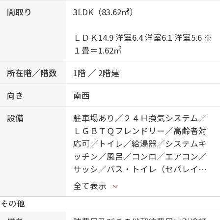
間取り
3LDK（83.62㎡）
ＬＤＫ14.9 洋室6.4 洋室6.1 洋室5.6 ※
１畳＝1.62㎡
所在階／階数
1階 ／ 2階建
向き
南西
設備
駐車場あり／２４Ｈ換気システム／
ＬＧＢＴＱフレンドリー／高齢者対
応可／トイレ／給湯器／システムキ
ッチン／風呂／コンロ／エアコン／
サッシ／バス・トイレ（セパレイ
ト）／洗濯機置場（室内）／トイレ
全て表示
（暖房洗浄便座）／カラーモニタ付
その他
ドアホン／洗髪洗面化粧台／給湯器
（追焚機能付）／都市ガス