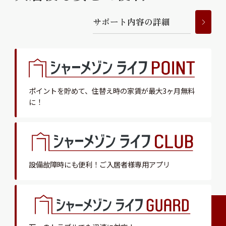
サ
ポ
ー
ト
内
容
の
詳
細
ポイントを貯めて、
住替え時の家賃が最大3ヶ月無料
に！
設備故障時にも便利！
ご入居者様専用アプリ