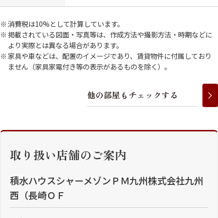
消費税は10%として計算しています。
掲載されている図面・写真等は、作成方法や撮影方法・時期などに
より実際とは異なる場合があります。
家具や車などは、配置のイメージであり、賃貸物件に付属しており
ません（家具家電付き等の表示があるものを除く）。
他
の
部
屋
も
チ
ェ
ッ
ク
す
る
取り扱い店舗のご案内
積水ハウスシャーメゾンＰＭ九州株式会社九州
西（長崎ＯＦ