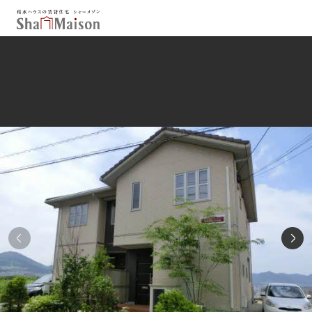
保存した条件
お気に入り
新着メール設定
最近見た物件
北海道
東北
関東
中部
関西
中国・四国
九州
市区郡・路線・駅から探す
通勤・通学時間から探す
地図から探す
人気のカテゴリから探す