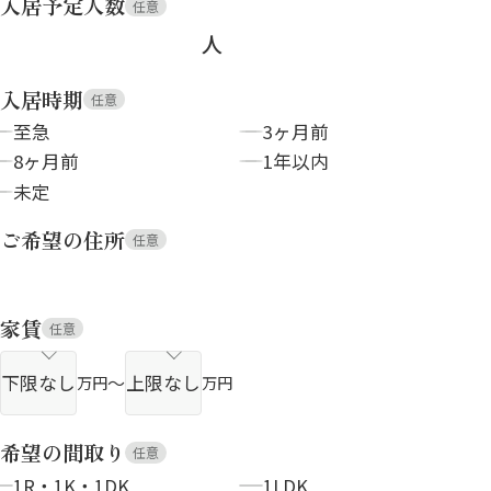
入居予定人数
任意
人
入居時期
任意
至急
3ヶ月前
8ヶ月前
1年以内
未定
ご希望の住所
任意
家賃
任意
～
万円
万円
希望の間取り
任意
1R・1K・1DK
1LDK