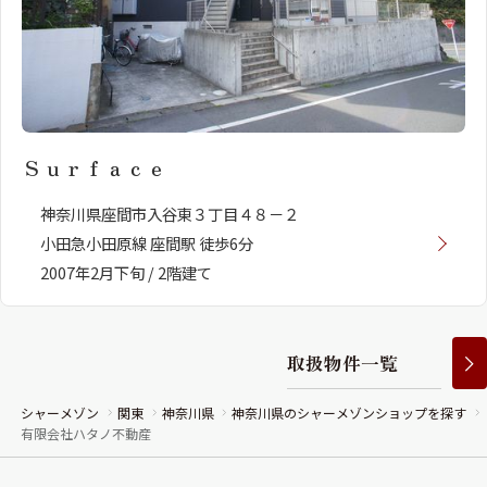
Ｓｕｒｆａｃｅ
神奈川県座間市入谷東３丁目４８－２
小田急小田原線 座間駅 徒歩6分
2007年2月下旬 / 2階建て
取
扱
物
件
一
覧
シャーメゾン
関東
神奈川県
神奈川県のシャーメゾンショップを探す
有限会社ハタノ不動産