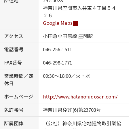
所在地
252-0028
神奈川県座間市入谷東４丁目５４－
ShaMaison STYLE
２６
Google Maps
シャーメゾンショップを探す
アクセス
小田急小田原線 座間駅
らくらく内見
シャーメゾンライフサポート
電話番号
046-256-1511
自立型サービス付き・シニア向け
FAX番号
046-298-1771
営業時間／定
09:30～18:00／火・水
お問い合わせ・よくある質問
休日
シャーメゾンライフ CLUB
らくらくパートナー
ホームページ
http://www.hatanofudosan.com/
シャーメゾンライフ GUARD
らくらくプラチナ
免許番号
神奈川県免許(6)第23703号
所属団体
（公社）神奈川県宅地建物取引業協