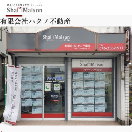
有限会社ハタノ不動産
保存した条件
お気に入り
新着メール設定
最近見た物件
北海道
東北
関東
中部
関西
中国・四国
九州
市区郡・路線・駅から探す
通勤・通学時間から探す
地図から探す
人気のカテゴリから探す