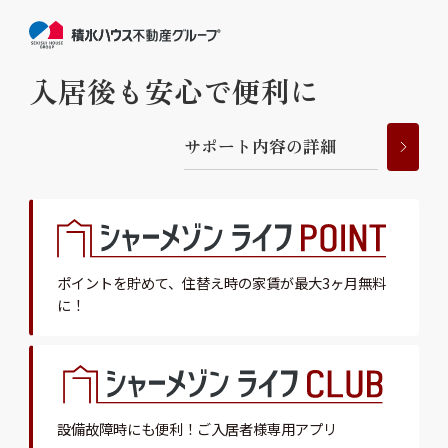
入居後も安心で便利に
サ
ポ
ー
ト
内
容
の
詳
細
ポイントを貯めて、
住替え時の家賃が最大3ヶ月無料
に！
設備故障時にも便利！
ご入居者様専用アプリ