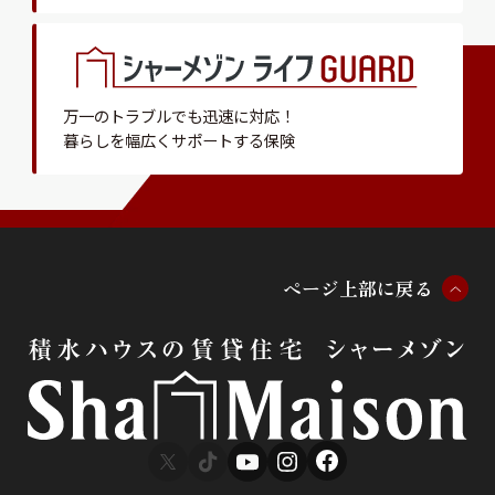
万一のトラブルでも迅速に対応！
暮らしを幅広くサポートする保険
ペ
ー
ジ
上
部
に
戻
る