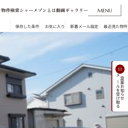
ン
物
件
検
索
シ
ャ
ー
メ
ゾ
ン
と
は
動
画
ギ
ャ
ラ
リ
ー
M
E
N
U
O
P
E
N
CLOSE
新着メール設定
最近見た物件
保存した条件
お気に入り
新着メール設定
最近見た物件
す
通勤・通学時間から探す
受け取る
メールを受け取る
新着メールを
空室お知らせ
人気のカテゴリから探す