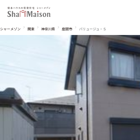
シャーメゾン
関東
神奈川県
座間市
バリュージュ・Ｓ
北海道
東北
関東
関西
中国・四国
九州