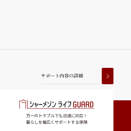
サ
ポ
ー
ト
内
容
の
詳
細
万一のトラブルでも迅速に対応！
暮らしを幅広くサポートする保険