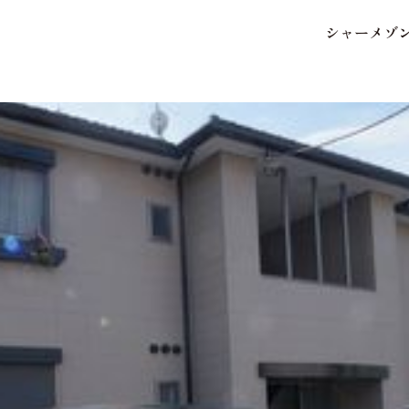
シ
ャ
ー
メ
ゾ
保存した条件
お気に入り
市区郡・路線・駅から探
中部
地図から探す