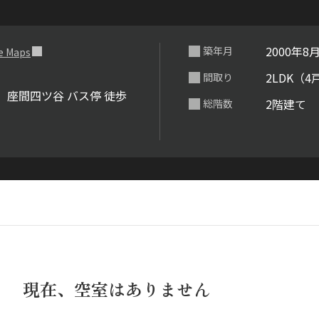
らくらくプ
2000年8
築年月
e Maps
2LDK（4
間取り
、座間四ツ谷 バス停 徒歩
2階建て
総階数
現在、空室はありません