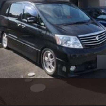
シャーメゾ
らくらく内
シャーメゾ
ルームツアー
自立型サー
お問い合わ
シャーメゾン
らくらくパ
シャーメゾン