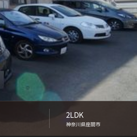
ンショップを探す
見
ンライフサポート
ビス付き・シニア向け
せ・よくある質問
ライフ CLUB
2LDK
ートナー
神奈川県座間市
ライフ GUARD