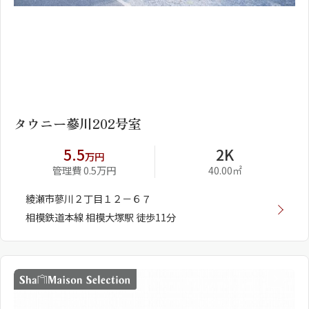
1
2
タウニー蔘川202号室
5.5
2K
万円
管理費 0.5万円
40.00㎡
綾瀬市蓼川２丁目１２－６７
相模鉄道本線 相模大塚駅 徒歩11分