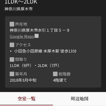
1LDK〜2LDK
神奈川県厚木市
所在地
神奈川県厚木市水引１丁目５－９
Google Maps
アクセス
シャーメゾンとは
シャーメゾンセレクショ
小田急小田原線 本厚木駅 徒歩13分
ン
間取り
1LDK（9戸）・2LDK（7戸）
築年月
総階数
2018年3月中旬
4階建て
ルームツアー
動画ギャラリー
空室一覧
周辺地図