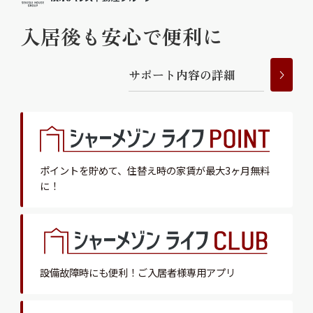
入居後も安心で便利に
サ
ポ
ー
ト
内
容
の
詳
細
ポイントを貯めて、
住替え時の家賃が最大3ヶ月無料
に！
設備故障時にも便利！
ご入居者様専用アプリ