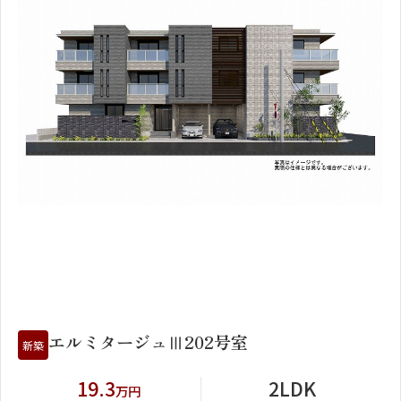
1
2
エルミタージュⅢ202号室
新築
19.3
2LDK
万円