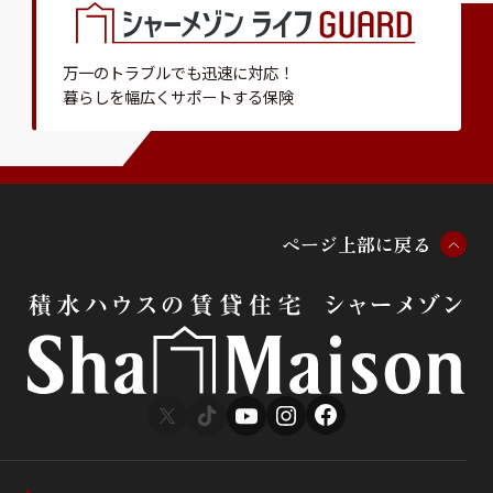
万一のトラブルでも迅速に対応！
暮らしを幅広くサポートする保険
ペ
ー
ジ
上
部
に
戻
る