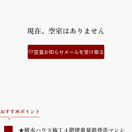
ShaMaison STYLE
現在、空室はありません
シャーメゾンショップを探す
らくらく内見
シャーメゾンライフサポート
空室お知らせメールを受け取る
自立型サービス付き・シニア向け
お問い合わせ・よくある質問
シャーメゾンライフ CLUB
らくらくパートナー
シャーメゾンライフ GUARD
らくらくプラチナ
おすすめポイント
★積水ハウス施工４階建重量鉄骨造マンシ