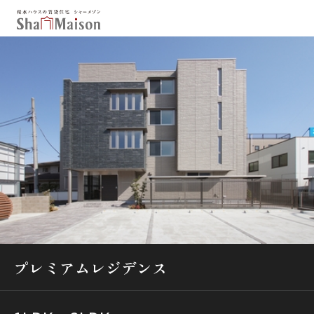
保存した条件
お気に入り
新着メール設定
最近見た物件
北海道
東北
関東
中部
関西
中国・四国
九州
市区郡・路線・駅から探す
通勤・通学時間から探す
プレミアムレジデンス
地図から探す
人気のカテゴリから探す