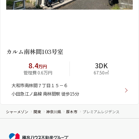
1
2
カルム南林間103号室
8.4
3DK
万円
管理費 0.6万円
67.50㎡
大和市南林間７丁目１５－６
小田急江ノ島線 南林間駅 徒歩15分
シャーメゾン
関東
神奈川県
厚木市
プレミアムレジデンス