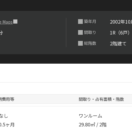
らくらくプ
2002年1
築年月
e Maps
分
1R（6戸
間取り
分
2階建て
総階数
期費用等
間取り・占有面積・階数
なし
ワンルーム
0.5ヶ月
29.80㎡ / 2階