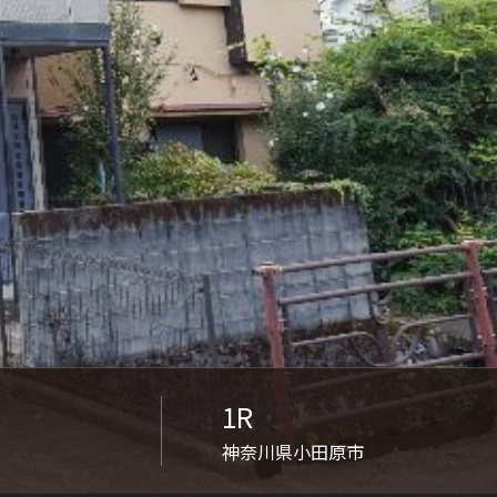
ンショップを探す
見
ンライフサポート
ビス付き・シニア向け
せ・よくある質問
ライフ CLUB
1R
ートナー
神奈川県小田原市
ライフ GUARD