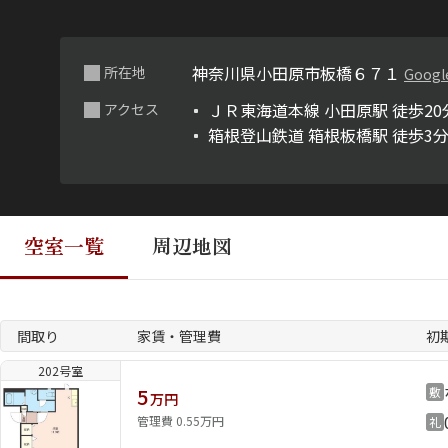
神奈川県小田原市板橋６７１
所在地
Googl
ＪＲ東海道本線 小田原駅 徒歩20
アクセス
箱根登山鉄道 箱根板橋駅 徒歩3
空室一覧
周辺地図
間取り
家賃・管理費
初
202号室
5
敷
万円
管理費 0.55万円
礼