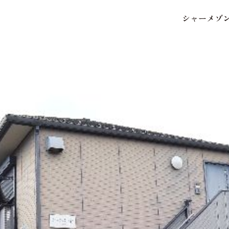
シ
ャ
ー
メ
ゾ
保存した条件
お気に入り
市区郡・路線・駅から探
中部
地図から探す