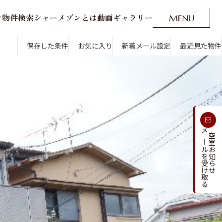
ン
物
件
検
索
シ
ャ
ー
メ
ゾ
ン
と
は
動
画
ギ
ャ
ラ
リ
ー
M
E
N
U
O
P
E
N
CLOSE
新着メール設定
最近見た物件
保存した条件
お気に入り
新着メール設定
最近見た物件
す
通勤・通学時間から探す
受け取る
メールを受け取る
新着メールを
空室お知らせ
人気のカテゴリから探す