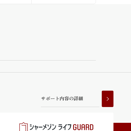
サ
ポ
ー
ト
内
容
の
詳
細