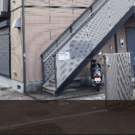
シャーメゾ
らくらく内
シャーメゾ
ルームツアー
自立型サー
お問い合わ
シャーメゾン
らくらくパ
シャーメゾン