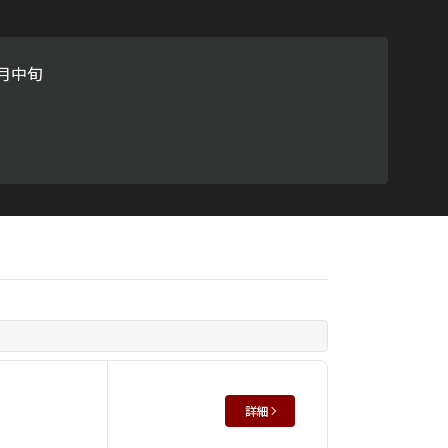
ラチナ
0月中旬
）
詳細