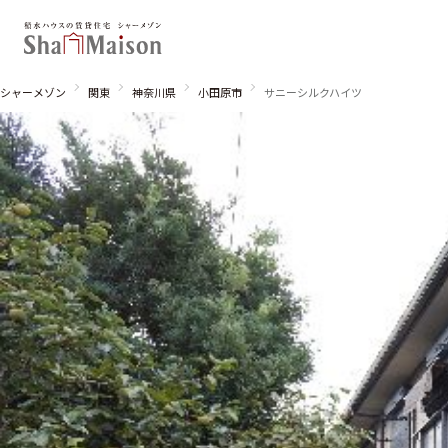
シャーメゾン
関東
神奈川県
小田原市
サニーシルクハイツ
北海道
東北
関東
関西
中国・四国
九州