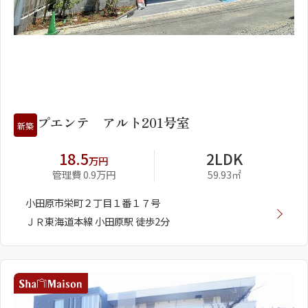
1
2
プエンテ アルト201号室
新築
18.5
2LDK
万円
管理費 0.9万円
59.93㎡
小田原市栄町２丁目１番１７号
ＪＲ東海道本線 小田原駅 徒歩2分