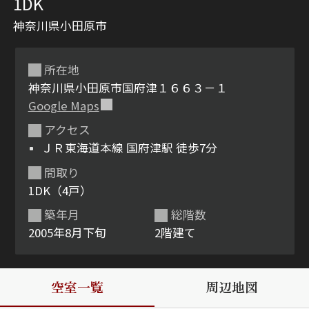
1DK
神奈川県小田原市
所在地
神奈川県小田原市国府津１６６３－１
Google Maps
アクセス
シャーメゾンとは
シャーメゾンセレクショ
ＪＲ東海道本線 国府津駅 徒歩7分
ン
間取り
1DK（4戸）
築年月
総階数
2005年8月下旬
2階建て
ルームツアー
動画ギャラリー
空室一覧
周辺地図