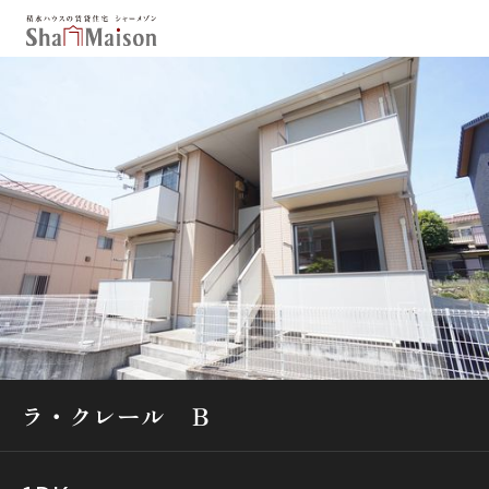
保存した条件
お気に入り
新着メール設定
最近見た物件
北海道
東北
関東
中部
関西
中国・四国
九州
市区郡・路線・駅から探す
通勤・通学時間から探す
ラ・クレール Ｂ
地図から探す
人気のカテゴリから探す