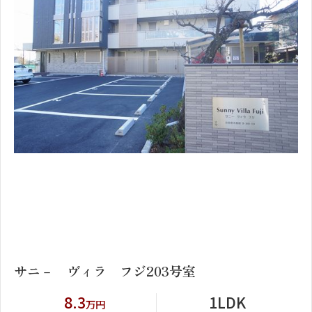
1
2
サニ－ ヴィラ フジ203号室
8.3
1LDK
万円