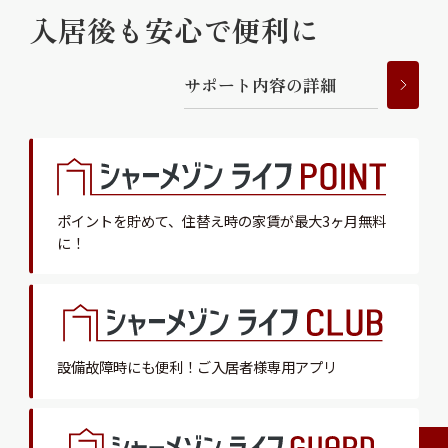
入居後も安心で便利に
サ
ポ
ー
ト
内
容
の
詳
細
ポイントを貯めて、
住替え時の家賃が最大3ヶ月無料
に！
設備故障時にも便利！
ご入居者様専用アプリ