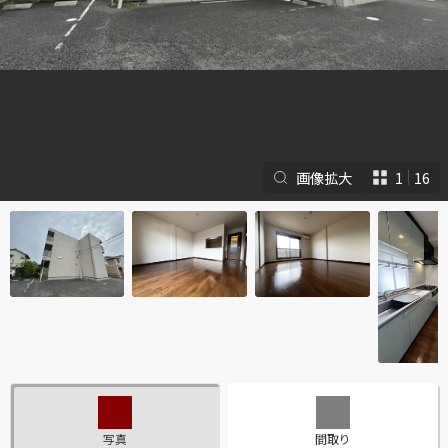
画像拡大
1
16
シャーメゾンとは
シャーメゾンセレクショ
ン
ルームツアー
動画ギャラリー
写真
間取り