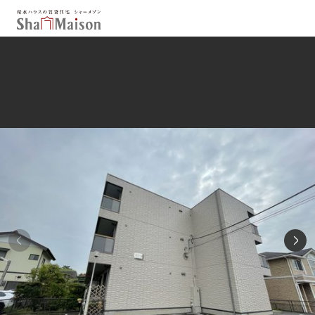
保存した条件
お気に入り
新着メール設定
最近見た物件
北海道
東北
関東
中部
関西
中国・四国
九州
市区郡・路線・駅から探す
通勤・通学時間から探す
地図から探す
人気のカテゴリから探す