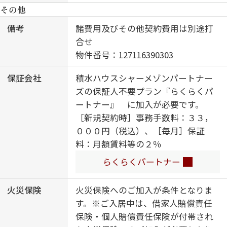
焚機能付）／シャワー／洗濯機置場
その他
（室内）／洗髪洗面化粧台／ガスコ
ンロ／バス・トイレ（セパレイト）
備考
諸費用及びその他契約費用は別途打
／エアコン／バルコニー／都市ガス
合せ
物件番号：127116390303
保証会社
積水ハウスシャーメゾンパートナー
ズの保証人不要プラン『らくらくパ
ートナー』 に加入が必要です。
［新規契約時］事務手数料：３３，
０００円（税込）、［毎月］保証
料：月額賃料等の２％
らくらくパートナー
火災保険
火災保険へのご加入が条件となりま
す。※ご入居中は、借家人賠償責任
保険・個人賠償責任保険が付帯され