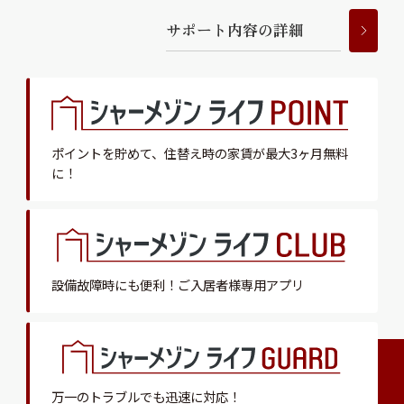
サ
ポ
ー
ト
内
容
の
詳
細
ポイントを貯めて、
住替え時の家賃が最大3ヶ月無料
に！
設備故障時にも便利！
ご入居者様専用アプリ
万一のトラブルでも迅速に対応！