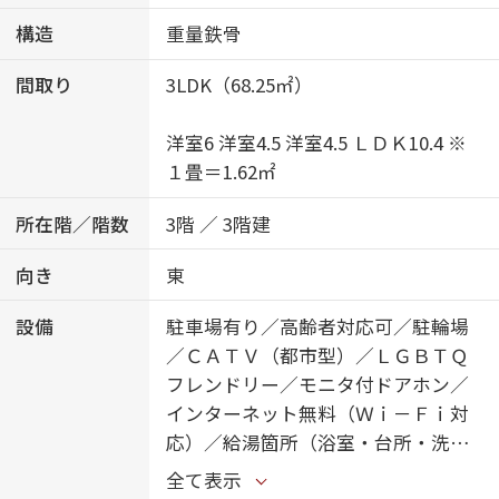
構造
重量鉄骨
間取り
3LDK（68.25㎡）
洋室6 洋室4.5 洋室4.5 ＬＤＫ10.4 ※
１畳＝1.62㎡
所在階／階数
3階 ／ 3階建
向き
東
設備
駐車場有り／高齢者対応可／駐輪場
／ＣＡＴＶ（都市型）／ＬＧＢＴＱ
フレンドリー／モニタ付ドアホン／
インターネット無料（Ｗｉ－Ｆｉ対
応）／給湯箇所（浴室・台所・洗面
所）／給湯器（ガス）／給湯器（追
全て表示