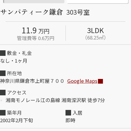
サンパティーク鎌倉
303号室
ShaMaison STYLE
11.9
3LDK
万円
シャーメゾンショップを探す
（68.25㎡）
管理費等 0.6万円
らくらく内見
シャーメゾンライフサポート
敷金・礼金
自立型サービス付き・シニア向け
なし・1ヶ月
所在地
神奈川県鎌倉市上町屋７００
Google Maps
お問い合わせ・よくある質問
シャーメゾンライフ CLUB
アクセス
らくらくパートナー
湘南モノレール江の島線 湘南深沢駅 徒歩7分
シャーメゾンライフ GUARD
らくらくプラチナ
築年月
入居
2002年2月下旬
即時