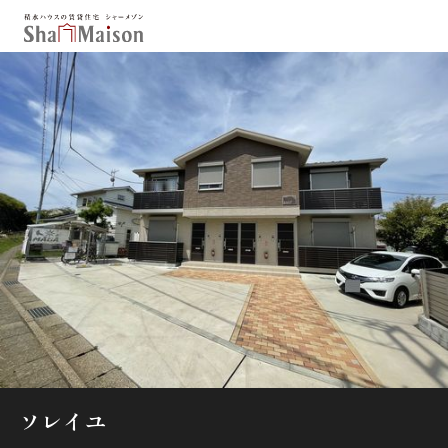
保存した条件
お気に入り
新着メール設定
最近見た物件
北海道
東北
関東
中部
関西
中国・四国
九州
市区郡・路線・駅から探す
通勤・通学時間から探す
地図から探す
ソレイユ
人気のカテゴリから探す