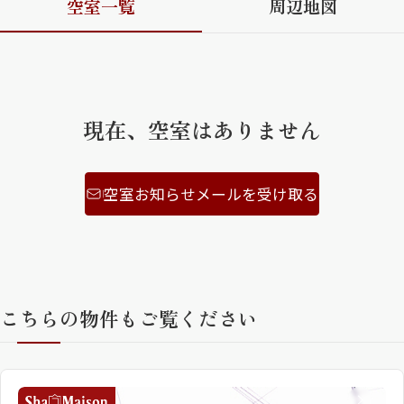
空室一覧
周辺地図
ShaMaison STYLE
シャーメゾンショップを探す
現在、空室はありません
らくらく内見
シャーメゾンライフサポート
自立型サービス付き・シニア向け
空室お知らせメールを受け取る
お問い合わせ・よくある質問
シャーメゾンライフ CLUB
らくらくパートナー
シャーメゾンライフ GUARD
こちらの物件もご覧ください
らくらくプラチナ