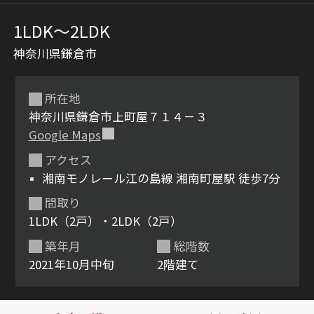
1LDK〜2LDK
神奈川県鎌倉市
所在地
神奈川県鎌倉市上町屋７１４－３
Google Maps
シャーメゾンとは
シャーメゾンセレクショ
アクセス
ン
湘南モノレール江の島線 湘南町屋駅 徒歩7分
間取り
1LDK（2戸）・2LDK（2戸）
築年月
総階数
ルームツアー
動画ギャラリー
2021年10月中旬
2階建て