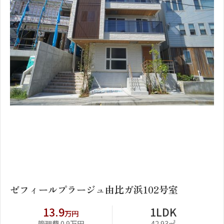
1
2
ゼフィールプラージュ由比ガ浜102号室
13.9
1LDK
万円
管理費 0.9万円
42.93㎡