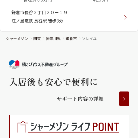
鎌倉市長谷２丁目２０－１９
江ノ島電鉄 長谷駅 徒歩3分
シャーメゾン
関東
神奈川県
鎌倉市
ソレイユ
入居後も安心で便利に
サ
ポ
ー
ト
内
容
の
詳
細