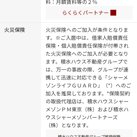
料：月額賃料等の２％
対面キッチン／ＩＨクッキングヒー
ター／２口コンロ／乾燥機付食器洗
らくらくパートナー
浄機付／トイレ（洗浄機能付便座）
／バス・トイレ（セパレイト）／ウ
火災保険
火災保険へのご加入が条件となりま
ォークインクローゼット／大型玄関
す。※ご入居中は、借家人賠償責任
収納／下駄箱／全居室エアコン付／
保険・個人賠償責任保険が付帯され
エアコン（２台設置）／床暖房／バ
た火災保険へのご加入が必要となり
ルコニー／断熱等性能等級６
ます。積水ハウス不動産グループで
は、万一の事故の際、グループが連
携して迅速に対応できる「シャーメ
ゾンライフＧＵＡＲＤ」（*）へのご
加入を推奨しております。*保険契約
の取扱代理店は、積水ハウスシャー
メゾンＰＭ東京（株）および積水ハ
ウスシャーメゾンパートナーズ
（株）となります。