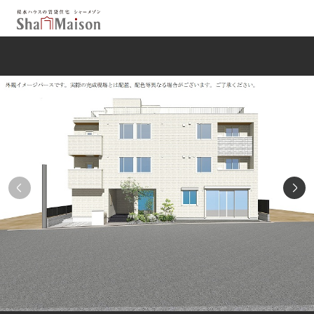
保存した条件
お気に入り
新着メール設定
最近見た物件
北海道
東北
関東
中部
関西
中国・四国
九州
市区郡・路線・駅から探す
通勤・通学時間から探す
地図から探す
人気のカテゴリから探す