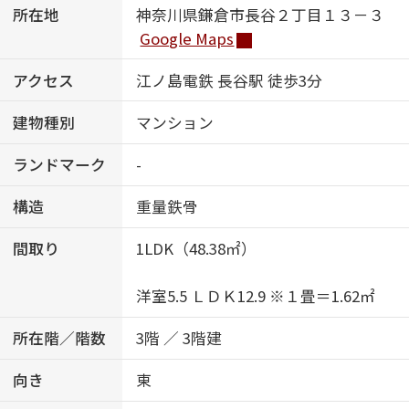
所在地
神奈川県鎌倉市長谷２丁目１３－３
Google Maps
アクセス
江ノ島電鉄 長谷駅 徒歩3分
建物種別
マンション
ランドマーク
-
構造
重量鉄骨
間取り
1LDK（48.38㎡）
洋室5.5 ＬＤＫ12.9 ※１畳＝1.62㎡
所在階／階数
3階 ／ 3階建
向き
東