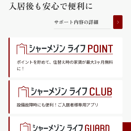
入居後も安心で便利に
サ
ポ
ー
ト
内
容
の
詳
細
ポイントを貯めて、
住替え時の家賃が最大3ヶ月無料
に！
設備故障時にも便利！
ご入居者様専用アプリ