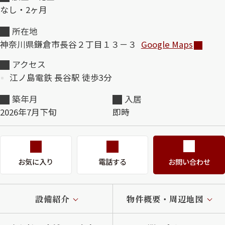
なし・2ヶ月
ShaMaison STYLE
所在地
神奈川県鎌倉市長谷２丁目１３－３
Google Maps
シャーメゾンショップを探す
アクセス
らくらく内見
江ノ島電鉄 長谷駅 徒歩3分
シャーメゾンライフサポート
自立型サービス付き・シニア向け
築年月
入居
2026年7月下旬
即時
お問い合わせ・よくある質問
シャーメゾンライフ CLUB
らくらくパートナー
お気に入り
電話する
お問い合わせ
シャーメゾンライフ GUARD
らくらくプラチナ
設備紹介
物件概要・周辺地図