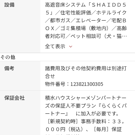
設備
高遮音床システム「ＳＨＡＩＤＤ５
５」／住宅性能評価／ホテルライク
／都市ガス／エレベーター／宅配Ｂ
ＯＸ／ゴミ集積場（敷地内）／高齢
者対応可／ペット相談可（犬・猫
可）／駐輪場（屋根無し）／オート
全て表示
ロック／防犯カメラ／ＬＧＢＴＱフ
その他
レンドリー／ワークスペース／角部
屋／アクセントクロス／フローリン
備考
諸費用及びその他契約費用は別途打
グ／雨戸（シャッタータイプ）／モ
合せ
ニタ付ドアホン／全身ミラー／ダウ
物件番号：123821300305
ンライト／給湯箇所（浴室・台所・
保証会社
積水ハウスシャーメゾンパートナー
洗面所）／エコジョーズ／給湯器
ズの保証人不要プラン『らくらくパ
（追焚機能付）／浴室乾燥機（暖房
ートナー』 に加入が必要です。
乾燥）／シャワー／ユニットバス１
［新規契約時］事務手数料：３３，
３１８／洗濯機置場（室内）／洗面
０００円（税込）、［毎月］保証
化粧台／洗面所独立／室内物干し／