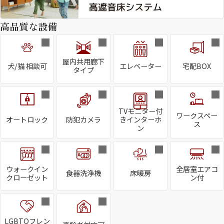
高品質な設備
屋内共用廊下
犬/猫 相談可
エレベーター
宅配BOX
タイプ
TVモニター付
ワークスペー
オートロック
防犯カメラ
きインターホ
ス
ン
ウォークイン
全居室エアコ
食器洗浄機
床暖房
クローゼット
ン付
LGBTQフレン