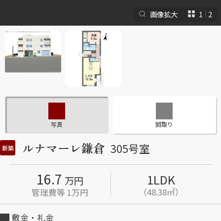
画像拡大
1
2
シャーメゾンとは
シャーメゾンセレクショ
ン
写真
間取り
ルナマーレ鎌倉
305号室
新築
16.7
1LDK
ルームツアー
動画ギャラリー
万円
（48.38㎡）
管理費等 1万円
敷金・礼金