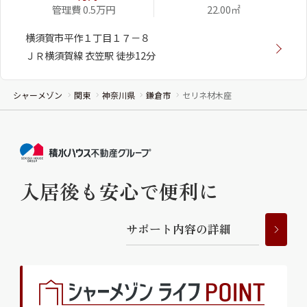
管理費 0.5万円
22.00㎡
横須賀市平作１丁目１７－８
ＪＲ横須賀線 衣笠駅 徒歩12分
シャーメゾン
関東
神奈川県
鎌倉市
セリネ材木座
入居後も安心で便利に
サ
ポ
ー
ト
内
容
の
詳
細