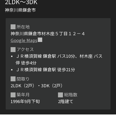
2LDK〜3DK
神奈川県鎌倉市
所在地
神奈川県鎌倉市材木座５丁目１２－４
Google Maps
アクセス
シャーメゾンとは
シャーメゾンセレクショ
ＪＲ横須賀線 鎌倉駅 バス10分、材木座 バス
ン
停 徒歩4分
ＪＲ横須賀線 鎌倉駅 徒歩21分
間取り
2LDK（2戸）・3DK（2戸）
ルームツアー
動画ギャラリー
築年月
総階数
1996年9月下旬
2階建て