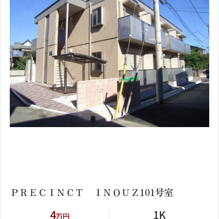
1
2
ＰＲＥＣＩＮＣＴ ＩＮＯＵＺ101号室
4
1K
万円