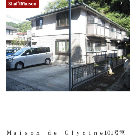
1
2
Ｍａｉｓｏｎ ｄｅ Ｇｌｙｃｉｎｅ101号室