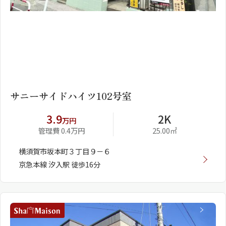
1
2
サニーサイドハイツ102号室
3.9
2K
万円
管理費 0.4万円
25.00㎡
横須賀市坂本町３丁目９－６
京急本線 汐入駅 徒歩16分