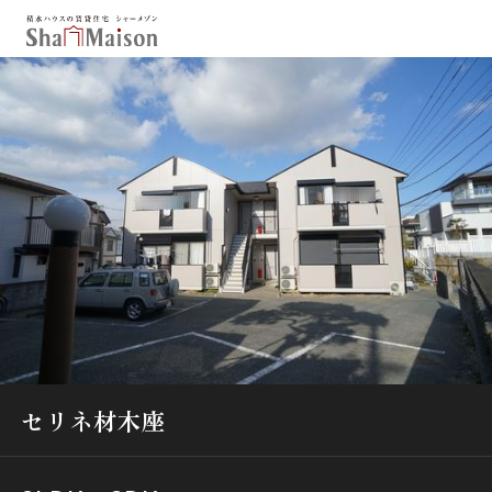
保存した条件
お気に入り
新着メール設定
最近見た物件
北海道
東北
関東
中部
関西
中国・四国
九州
市区郡・路線・駅から探す
通勤・通学時間から探す
セリネ材木座
地図から探す
人気のカテゴリから探す