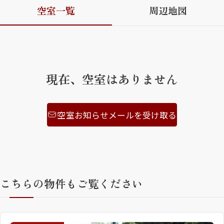
空室一覧
周辺地図
ShaMaison STYLE
シャーメゾンショップを探す
らくらく内見
現在、空室はありません
シャーメゾンライフサポート
自立型サービス付き・シニア向け
空室お知らせメールを受け取る
お問い合わせ・よくある質問
シャーメゾンライフ CLUB
らくらくパートナー
シャーメゾンライフ GUARD
こちらの物件もご覧ください
らくらくプラチナ