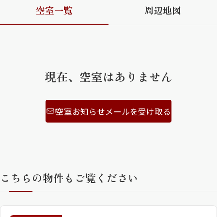
空室一覧
周辺地図
ShaMaison STYLE
シャーメゾンショップを探す
らくらく内見
現在、空室はありません
シャーメゾンライフサポート
自立型サービス付き・シニア向け
空室お知らせメールを受け取る
お問い合わせ・よくある質問
シャーメゾンライフ CLUB
らくらくパートナー
シャーメゾンライフ GUARD
こちらの物件もご覧ください
らくらくプラチナ