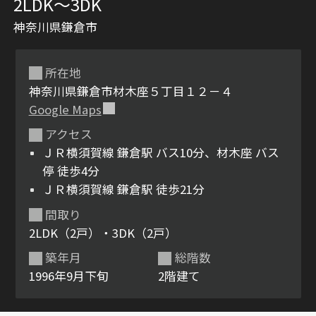
2LDK〜3DK
神奈川県鎌倉市
所在地
神奈川県鎌倉市材木座５丁目１２－４
Google Maps
アクセス
シャーメゾンとは
シャーメゾンセレクショ
ＪＲ横須賀線 鎌倉駅 バス10分、材木座 バス
ン
停 徒歩4分
ＪＲ横須賀線 鎌倉駅 徒歩21分
間取り
2LDK（2戸）・3DK（2戸）
ルームツアー
動画ギャラリー
築年月
総階数
1996年9月下旬
2階建て