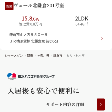
ヴェール北鎌倉201号室
新築
15.8
2LDK
万円
管理費 0.8万円
64.46㎡
鎌倉市山ノ内５５０－５
ＪＲ横須賀線 北鎌倉駅 徒歩5分
シャーメゾン
関東
神奈川県
鎌倉市
セリネ材木座
入居後も安心で便利に
サ
ポ
ー
ト
内
容
の
詳
細