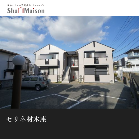
保存した条件
お気に入り
新着メール設定
最近見た物件
北海道
東北
関東
中部
関西
中国・四国
九州
市区郡・路線・駅から探す
通勤・通学時間から探す
セリネ材木座
地図から探す
人気のカテゴリから探す