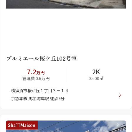
1
2
プルミエール桜ケ丘102号室
7.2
2K
万円
管理費 0.6万円
35.00㎡
横須賀市桜が丘１丁目３－１４
京急本線 馬堀海岸駅 徒歩7分