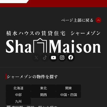
ペ
ー
ジ
上
部
に
戻
る
シャーメゾンの物件を探す
北海道
東北
関東
中部
関西
中国・四国
九州