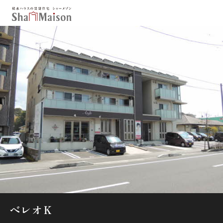
保存した条件
お気に入り
新着メール設定
最近見た物件
北海道
東北
関東
中部
関西
中国・四国
九州
市区郡・路線・駅から探す
通勤・通学時間から探す
地図から探す
ベレオＫ
人気のカテゴリから探す