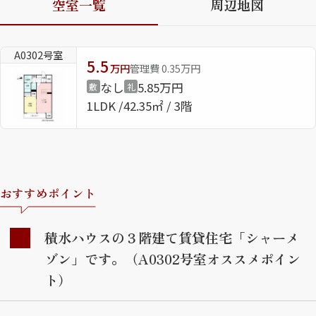
空室一覧
周辺地図
ShaMaison STYLE
A0302号室
5.5
万円
管理費 0.35万円
シャーメゾンショップを探す
なし
5.85万円
敷
礼
らくらく内見
1LDK
42.35㎡ / 3階
シャーメゾンライフサポート
自立型サービス付き・シニア向け
おすすめポイント
お問い合わせ・よくある質問
シャーメゾンライフ CLUB
らくらくパートナー
積水ハウスの３階建て賃貸住宅「シャーメ
シャーメゾンライフ GUARD
ゾン」です。（A0302号室オススメポイン
らくらくプラチナ
ト）