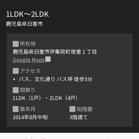
1LDK〜2LDK
鹿児島県日置市
所在地
鹿児島県日置市伊集院町徳重１丁目
Google Maps
シャーメゾンとは
シャーメゾンセレクショ
アクセス
ン
バス、文化通り バス停 徒歩3分
間取り
1LDK（1戸）・2LDK（4戸）
築年月
総階数
ルームツアー
動画ギャラリー
2014年8月中旬
3階建て