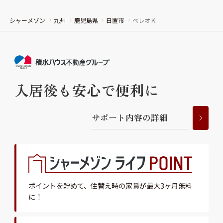
シャーメゾン
九州
鹿児島県
日置市
ベレオＫ
入居後も安心で便利に
サ
ポ
ー
ト
内
容
の
詳
細
ポイントを貯めて、
住替え時の家賃が最大3ヶ月無料
に！