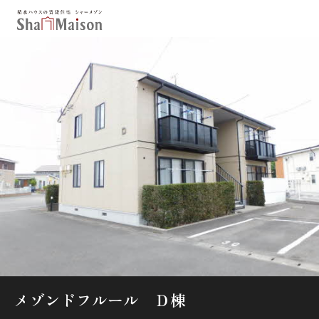
保存した条件
お気に入り
新着メール設定
最近見た物件
北海道
東北
関東
中部
関西
中国・四国
九州
市区郡・路線・駅から探す
通勤・通学時間から探す
地図から探す
メゾンドフルール Ｄ棟
人気のカテゴリから探す