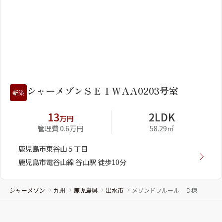
1
2
シャーメゾンＳＥＩＷＡA0203号室
新築
13
2LDK
万円
管理費 0.6万円
58.29㎡
鹿児島市東谷山５丁目
鹿児島市電谷山線 谷山駅 徒歩10分
シャーメゾン
九州
鹿児島県
出水市
メゾンドフルール Ｄ棟