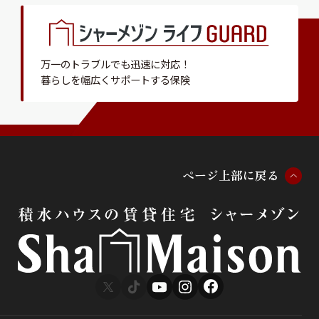
万一のトラブルでも迅速に対応！
暮らしを幅広くサポートする保険
ペ
ー
ジ
上
部
に
戻
る