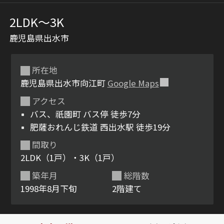
2LDK〜3K
鹿児島県出水市
所在地
鹿児島県出水市向江町
Google Maps
アクセス
シャーメゾンとは
シャーメゾンセレクショ
バス、祇園町 バス停 徒歩7分
ン
肥薩おれんじ鉄道 西出水駅 徒歩19分
間取り
2LDK（1戸）・3K（1戸）
築年月
総階数
ルームツアー
動画ギャラリー
1998年8月下旬
2階建て