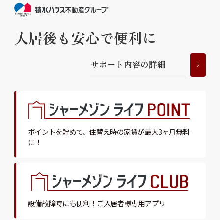
入居後も安心で便利に
サ
ポ
ー
ト
内
容
の
詳
細
ポイントを貯めて、
住替え時の家賃が最大3ヶ月無料
に！
設備故障時にも便利！
ご入居者様専用アプリ