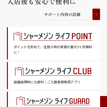
入居後も安心で便利に
サ
ポ
ー
ト
内
容
の
詳
細
ポイントを貯めて、
住替え時の家賃が最大3ヶ月無料
に！
設備故障時にも便利！
ご入居者様専用アプリ