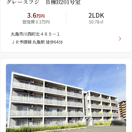
グレースフジ Ｂ棟B201号室
3.6
2LDK
万円
管理費 0.3万円
50.78㎡
丸亀市川西町北４８５－１
ＪＲ予讃線 丸亀駅 徒歩64分