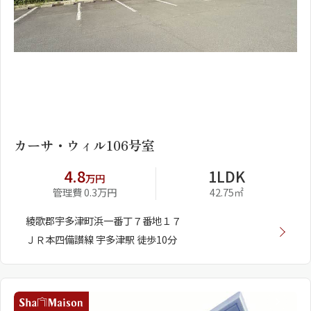
1
2
カーサ・ウィル106号室
4.8
1LDK
万円
管理費 0.3万円
42.75㎡
綾歌郡宇多津町浜一番丁７番地１７
ＪＲ本四備讃線 宇多津駅 徒歩10分