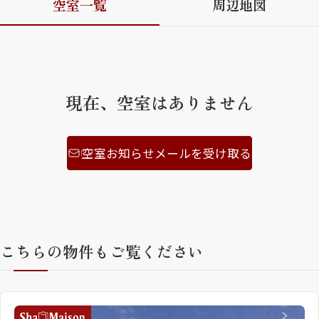
空室一覧
周辺地図
ShaMaison STYLE
シャーメゾンショップを探す
現在、空室はありません
らくらく内見
シャーメゾンライフサポート
自立型サービス付き・シニア向け
空室お知らせメールを受け取る
お問い合わせ・よくある質問
シャーメゾンライフ CLUB
らくらくパートナー
シャーメゾンライフ GUARD
こちらの物件もご覧ください
らくらくプラチナ