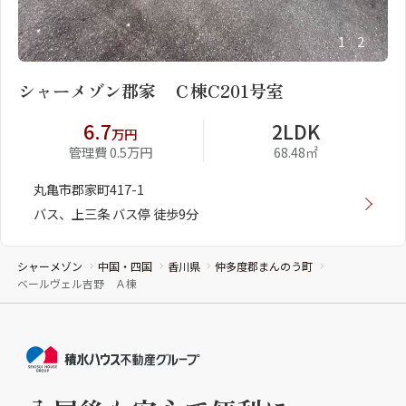
1
2
シャーメゾン郡家 Ｃ棟C201号室
6.7
2LDK
万円
管理費 0.5万円
68.48㎡
丸亀市郡家町417-1
バス、上三条 バス停 徒歩9分
シャーメゾン
中国・四国
香川県
仲多度郡まんのう町
ベールヴェル吉野 Ａ棟