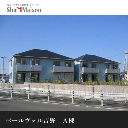
保存した条件
お気に入り
新着メール設定
最近見た物件
北海道
東北
関東
中部
関西
中国・四国
九州
市区郡・路線・駅から探す
通勤・通学時間から探す
地図から探す
ベールヴェル吉野 Ａ棟
人気のカテゴリから探す