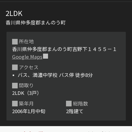
2LDK
香川県仲多度郡まんのう町
所在地
香川県仲多度郡まんのう町吉野下１４５５－１
Google Maps
シャーメゾンとは
シャーメゾンセレクショ
アクセス
ン
バス、満濃中学校 バス停 徒歩8分
間取り
2LDK（3戸）
築年月
総階数
ルームツアー
動画ギャラリー
2006年1月中旬
2階建て