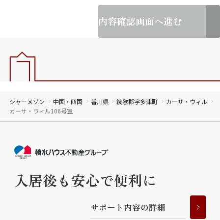
内容確認画面へ進む
シャーメゾン
中国・四国
香川県
綾歌郡宇多津町
カーサ・ウィル
カーサ・ウィル106号室
入居後も安心で便利に
サ
ポ
ー
ト
内
容
の
詳
細