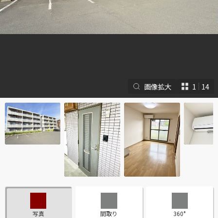
画像拡大
1
14
シャーメゾンとは
シャーメゾンセレクショ
ン
ルームツアー
動画ギャラリー
写真
間取り
360°