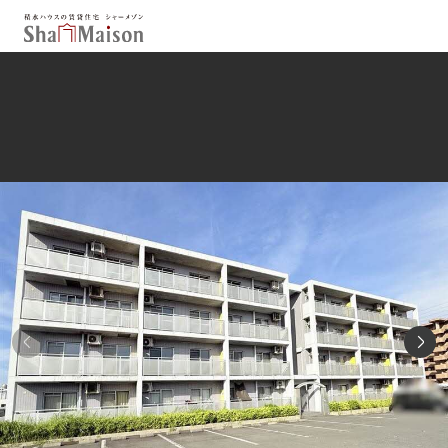
保存した条件
お気に入り
新着メール設定
最近見た物件
北海道
東北
関東
中部
関西
中国・四国
九州
市区郡・路線・駅から探す
通勤・通学時間から探す
地図から探す
人気のカテゴリから探す