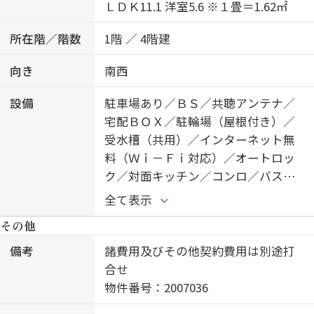
ＬＤＫ11.1 洋室5.6 ※１畳＝1.62㎡
所在階／階数
1階 ／ 4階建
向き
南西
設備
駐車場あり／ＢＳ／共聴アンテナ／
宅配ＢＯＸ／駐輪場（屋根付き）／
受水槽（共用）／インターネット無
料（Ｗｉ－Ｆｉ対応）／オートロッ
ク／対面キッチン／コンロ／バス・
トイレ（セパレイト）／洗面化粧台
全て表示
／トイレ（温水洗浄便座）／エアコ
その他
ン／火災警報器（煙感知式）／都市
ガス
備考
諸費用及びその他契約費用は別途打
合せ
物件番号：2007036