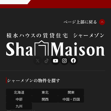
ペ
ー
ジ
上
部
に
戻
る
シャーメゾンの物件を探す
北海道
東北
関東
中部
関西
中国・四国
九州