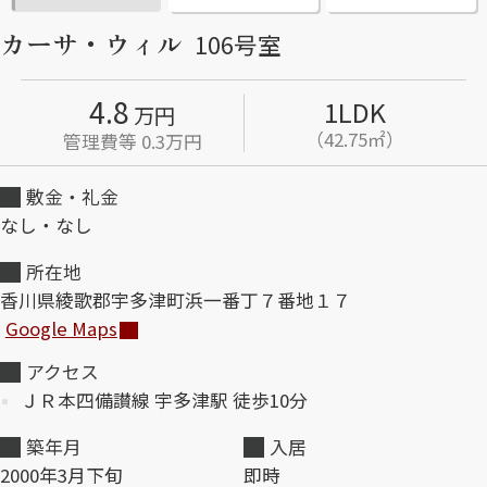
カーサ・ウィル
106号室
ShaMaison STYLE
4.8
1LDK
万円
シャーメゾンショップを探す
（42.75㎡）
管理費等 0.3万円
らくらく内見
シャーメゾンライフサポート
敷金・礼金
自立型サービス付き・シニア向け
なし・なし
所在地
香川県綾歌郡宇多津町浜一番丁７番地１７
お問い合わせ・よくある質問
シャーメゾンライフ CLUB
Google Maps
らくらくパートナー
アクセス
シャーメゾンライフ GUARD
らくらくプラチナ
ＪＲ本四備讃線 宇多津駅 徒歩10分
築年月
入居
2000年3月下旬
即時