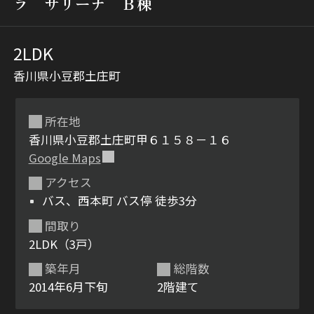
ラ サリーナ Ｂ棟
2LDK
香川県小豆郡土庄町
所在地
香川県小豆郡土庄町甲６１５８－１６
シャーメゾンとは
シャーメゾンセレクショ
Google Maps
ン
アクセス
バス、西本町 バス停 徒歩3分
間取り
2LDK（3戸）
ルームツアー
動画ギャラリー
築年月
総階数
2014年6月下旬
2階建て