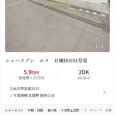
1
2
シャーメゾン エメ Ｂ棟B0101号室
5.9
2DK
万円
管理費 0.35万円
46.68㎡
さぬき市志度2533
ＪＲ高徳線 志度駅 徒歩11分
シャーメゾン
中国・四国
香川県
小豆郡土庄町
ラ サリーナ Ｂ棟