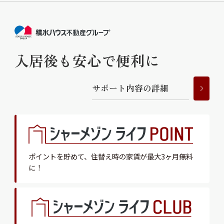
入居後も安心で便利に
サ
ポ
ー
ト
内
容
の
詳
細
ポイントを貯めて、
住替え時の家賃が最大3ヶ月無料
に！