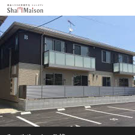
保存した条件
お気に入り
新着メール設定
最近見た物件
北海道
東北
関東
中部
関西
中国・四国
九州
市区郡・路線・駅から探す
通勤・通学時間から探す
地図から探す
人気のカテゴリから探す