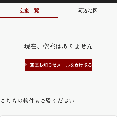
空室一覧
周辺地図
ShaMaison STYLE
シャーメゾンショップを探す
らくらく内見
シャーメゾンライフサポート
現在、空室はありません
自立型サービス付き・シニア向け
空室お知らせメールを受け取る
お問い合わせ・よくある質問
シャーメゾンライフ CLUB
らくらくパートナー
シャーメゾンライフ GUARD
らくらくプラチナ
こちらの物件もご覧ください