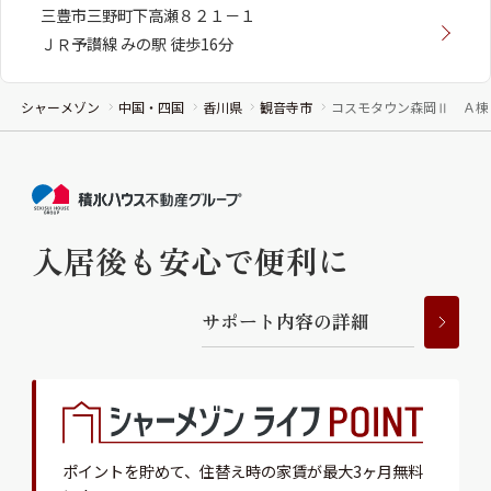
三豊市三野町下高瀬８２１－１
ＪＲ予讃線 みの駅 徒歩16分
シャーメゾン
中国・四国
香川県
観音寺市
コスモタウン森岡Ⅱ Ａ棟
入居後も安心で便利に
サ
ポ
ー
ト
内
容
の
詳
細
ポイントを貯めて、
住替え時の家賃が最大3ヶ月無料