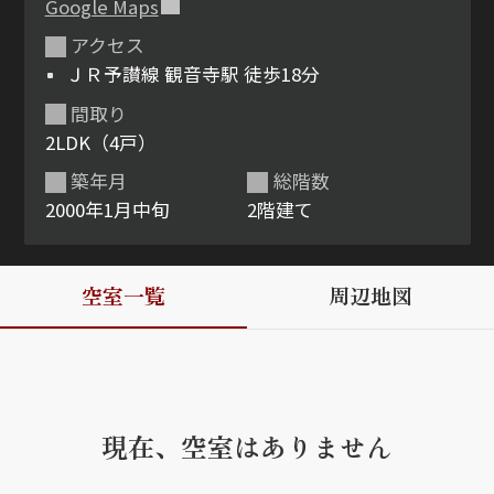
Google Maps
アクセス
ShaMaison STYLE
ＪＲ予讃線 観音寺駅 徒歩18分
間取り
シャーメゾンショップを探す
2LDK（4戸）
らくらく内見
シャーメゾンライフサポート
築年月
総階数
自立型サービス付き・シニア向け
2000年1月中旬
2階建て
空室一覧
周辺地図
お問い合わせ・よくある質問
シャーメゾンライフ CLUB
らくらくパートナー
シャーメゾンライフ GUARD
らくらくプラチナ
現在、空室はありません