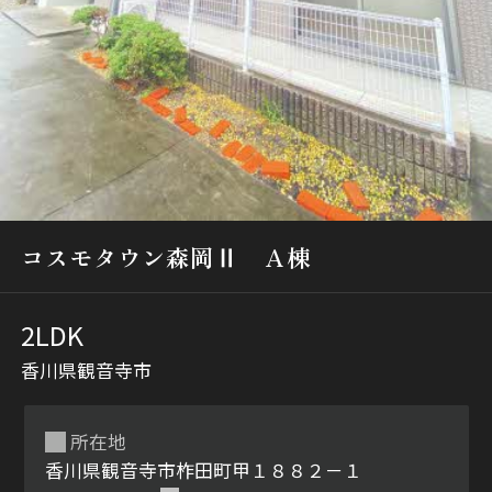
シャーメゾンとは
シャーメゾンセレクショ
ン
コスモタウン森岡Ⅱ Ａ棟
2LDK
香川県観音寺市
ルームツアー
動画ギャラリー
所在地
香川県観音寺市柞田町甲１８８２－１