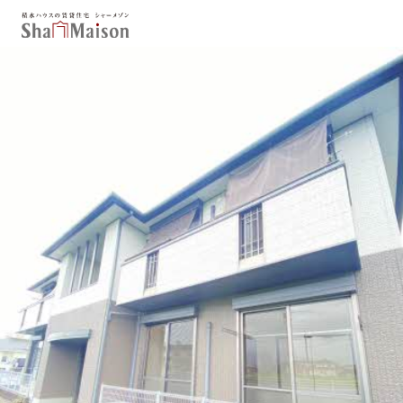
保存した条件
お気に入り
新着メール設定
最近見た物件
北海道
東北
関東
中部
関西
中国・四国
九州
市区郡・路線・駅から探す
通勤・通学時間から探す
地図から探す
人気のカテゴリから探す