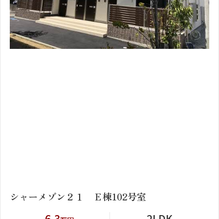
1
2
シャーメゾン２１ Ｅ棟102号室
6.3
2LDK