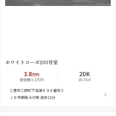
1
2
ホワイトコーポ203号室
3.8
2DK
万円
管理費 0.3万円
39.74㎡
三豊市三野町下高瀬８９８番地３
ＪＲ予讃線 みの駅 徒歩22分