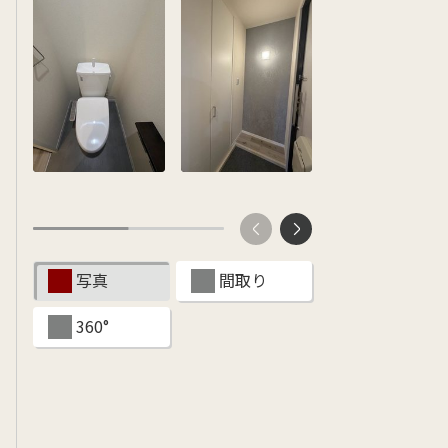
ンショップを探す
見
ンライフサポート
ビス付き・シニア向け
写真
間取り
せ・よくある質問
360°
ライフ CLUB
ートナー
ライフ GUARD