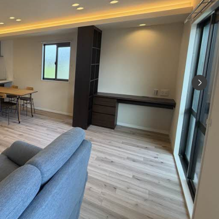
シャーメゾ
らくらく内
シャーメゾ
ルームツアー
自立型サー
お問い合わ
シャーメゾン
らくらくパ
シャーメゾン