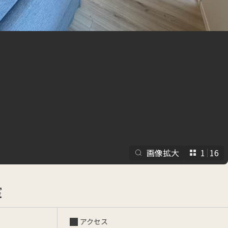
らくらくプ
画像拡大
1
16
室
アクセス