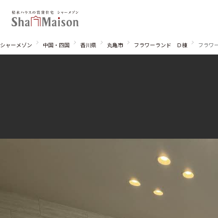
シャーメゾン
中国・四国
香川県
丸亀市
フラワーランド Ｄ棟
フラワー
北海道
東北
関東
関西
中国・四国
九州