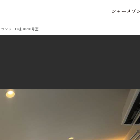
シ
ャ
ー
メ
ゾ
保存した条件
お気に入り
ランド Ｄ棟D0201号室
市区郡・路線・駅から探
中部
地図から探す