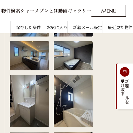
ン
物
件
検
索
シ
ャ
ー
メ
ゾ
ン
と
は
動
画
ギ
ャ
ラ
リ
ー
M
E
N
U
O
P
E
N
CLOSE
新着メール設定
最近見た物件
保存した条件
お気に入り
新着メール設定
最近見た物件
す
通勤・通学時間から探す
受け取る
新着メールを
人気のカテゴリから探す