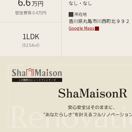
6.6
万円
なし・なし
管理費等 0.4万円
所在地
香川県丸亀市川西町北９９２
Google Maps
1LDK
（52.54㎡）