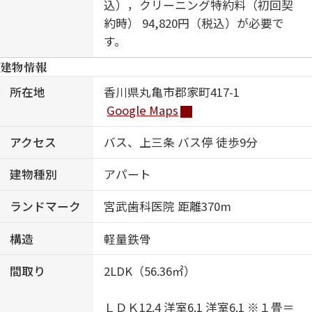
込），クリーニング特約料（初回契
約時） 94,820円（税込）が必要で
す。
建物情報
所在地
香川県丸亀市郡家町417-1
Google Maps
アクセス
バス、上三条 バス停 徒歩9分
建物種別
アパート
ランドマーク
宮武歯科医院 距離370m
構造
軽量鉄骨
間取り
2LDK（56.36㎡）
ＬＤＫ12.4 洋室6.1 洋室6.1 ※１畳＝