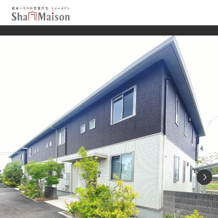
保存した条件
お気に入り
新着メール設定
最近見た物件
北海道
東北
関東
中部
関西
中国・四国
九州
市区郡・路線・駅から探す
通勤・通学時間から探す
地図から探す
人気のカテゴリから探す