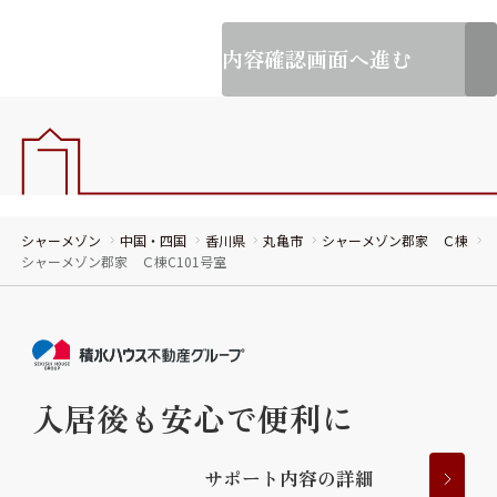
内容確認画面へ進む
シャーメゾン
中国・四国
香川県
丸亀市
シャーメゾン郡家 Ｃ棟
シャーメゾン郡家 Ｃ棟C101号室
入居後も安心で便利に
サ
ポ
ー
ト
内
容
の
詳
細