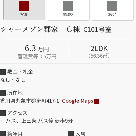
ShaMaison STYLE
写真
間取り
360°
シャーメゾン郡家 Ｃ棟
C101号室
シャーメゾンショップを探す
らくらく内見
6.3
2LDK
万円
シャーメゾンライフサポート
（56.36㎡）
自立型サービス付き・シニア向け
管理費等 0.5万円
敷金・礼金
なし・なし
お問い合わせ・よくある質問
シャーメゾンライフ CLUB
所在地
らくらくパートナー
香川県丸亀市郡家町417-1
Google Maps
シャーメゾンライフ GUARD
らくらくプラチナ
アクセス
バス、上三条 バス停 徒歩9分
築年月
入居