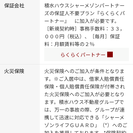
保証会社
積水ハウスシャーメゾンパートナー
髪洗面化粧台／トイレ（温水洗浄便
ズの保証人不要プラン『らくらくパ
座）／エアコン（１台設置）／専用
ートナー』 に加入が必要です。
庭／電話配管有／システムキッチン
［新規契約時］事務手数料：３３，
／室内物干し／Low-E複層ガラス／
０００円（税込）、［毎月］保証
防犯ガラス（合せガラス）／フロー
料：月額賃料等の２％
リング／洗濯機置場（室内）／高齢
者対応可
らくらくパートナー
火災保険
火災保険へのご加入が条件となりま
す。※ご入居中は、借家人賠償責任
保険・個人賠償責任保険が付帯され
た火災保険へのご加入が必要となり
ます。積水ハウス不動産グループで
は、万一の事故の際、グループが連
携して迅速に対応できる「シャーメ
ゾンライフＧＵＡＲＤ」（*）へのご
加入を推奨しております。*保険契約