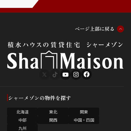
ペ
ー
ジ
上
部
に
戻
る
シャーメゾンの物件を探す
北海道
東北
関東
中部
関西
中国・四国
九州