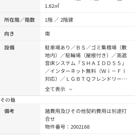
1.62㎡
所在階／階数
1階 ／ 2階建
向き
南
設備
駐車場あり／ＢＳ／ゴミ集積場（敷
地内）／駐輪場（屋根付き）／高遮
音床システム「ＳＨＡＩＤＤ５５」
／インターネット無料（Ｗｉ－Ｆｉ
対応）／ＬＧＢＴＱフレンドリー／
玄関鍵（①キー②ロック）／玄関鍵
全て表示
（オプナス）／給湯箇所（浴室・台
その他
所・洗面所）／カラーモニタ付ドア
ホン／対面キッチン／ＩＨクッキン
備考
諸費用及びその他契約費用は別途打
グヒーター／給湯器（追焚機能付）
合せ
／バス・トイレ（セパレイト）／２
物件番号：2002168
４Ｈ換気システム／浴室乾燥機／洗