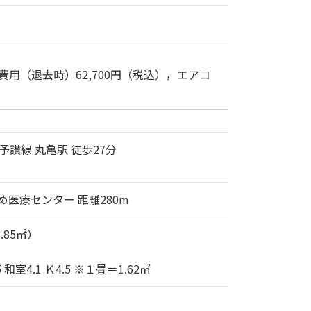
用（退去時）62,700円（税込），エアコ
予讃線 丸亀駅 徒歩27分
め医療センター 距離280m
8.85㎡）
 和室4.1 Ｋ4.5 ※１畳＝1.62㎡