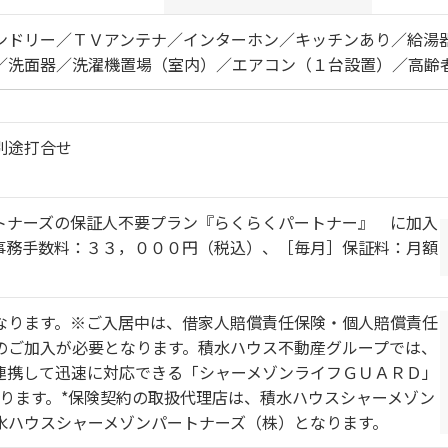
ンドリー／ＴＶアンテナ／インターホン／キッチンあり／給湯
／洗面器／洗濯機置場（室内）／エアコン（１台設置）／高齢
別途打合せ
トナーズの保証人不要プラン『らくらくパートナー』 に加入
事務手数料：３３，０００円（税込）、［毎月］保証料：月額
なります。※ご入居中は、借家人賠償責任保険・個人賠償責任
のご加入が必要となります。積水ハウス不動産グループでは、
連携して迅速に対応できる「シャーメゾンライフＧＵＡＲＤ」
おります。*保険契約の取扱代理店は、積水ハウスシャーメゾン
水ハウスシャーメゾンパートナーズ（株）となります。