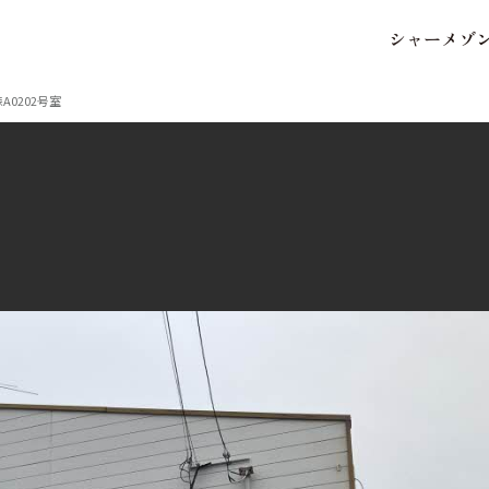
シ
ャ
ー
メ
ゾ
保存した条件
お気に入り
A0202号室
市区郡・路線・駅から探
中部
地図から探す