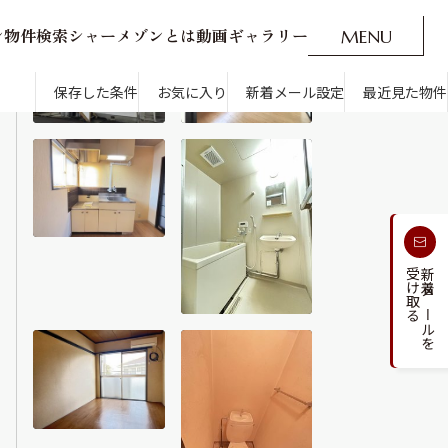
ン
物
件
検
索
シ
ャ
ー
メ
ゾ
ン
と
は
動
画
ギ
ャ
ラ
リ
ー
M
E
N
U
O
P
E
N
CLOSE
新着メール設定
最近見た物件
保存した条件
お気に入り
新着メール設定
最近見た物件
す
通勤・通学時間から探す
受け取る
新着メールを
人気のカテゴリから探す