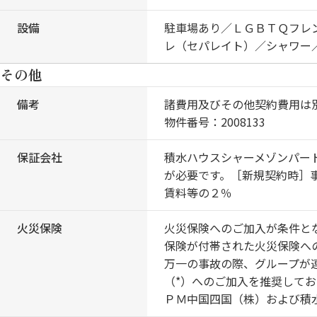
設備
駐車場あり／ＬＧＢＴＱフレ
レ（セパレイト）／シャワー
その他
備考
諸費用及びその他契約費用は
物件番号：2008133
保証会社
積水ハウスシャーメゾンパー
が必要です。［新規契約時］
賃料等の２％
火災保険
火災保険へのご加入が条件と
保険が付帯された火災保険へ
万一の事故の際、グループが
（*）へのご加入を推奨して
ＰＭ中国四国（株）および積