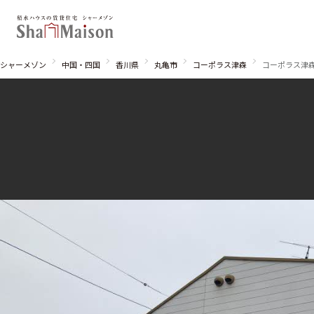
シャーメゾン
中国・四国
香川県
丸亀市
コーポラス津森
コーポラス津森
北海道
東北
関東
関西
中国・四国
九州