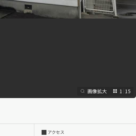
らくらくプ
画像拡大
1
15
アクセス