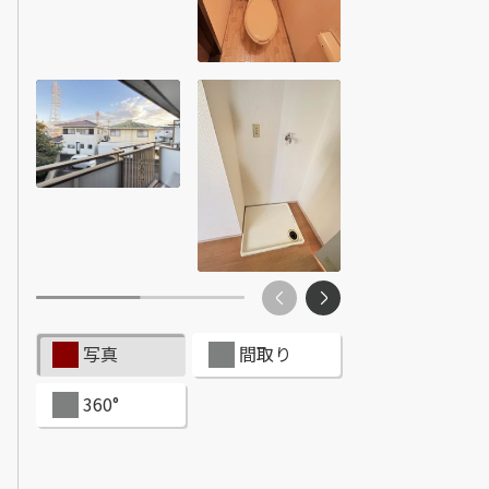
ンショップを探す
見
ンライフサポート
ビス付き・シニア向け
せ・よくある質問
写真
間取り
ライフ CLUB
360°
ートナー
ライフ GUARD